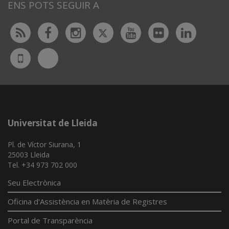
ENS POTS SEGUIR A
Twitter
Rss
Facebook
Instagram
Youtube
Flickr
Linked
Bluesky
UdL
App
Universitat de Lleida
Pl. de Víctor Siurana, 1
25003 Lleida
Tel. +34 973 702 000
Seu Electrònica
Oficina d'Assistència en Matèria de Registres
Portal de Transparència