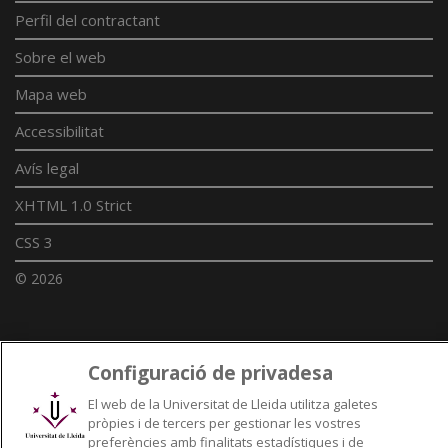
Perfil del contractant
Sobre el web
Mapa web
Accessibilitat
Avís legal
XHTML 1.0 Strict
CSS 3
© 2026
Enllaços UdL
Configuració de privadesa
Xarxes universitàries
El web de la Universitat de Lleida utilitza galetes
pròpies i de tercers per gestionar les vostres
preferències amb finalitats estadístiques i de