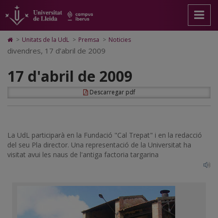
17
Anar
Anar
Anar
Cerca
Accessibilitat.
a
al
al
Universitat
d'abril
la
contingut
Mapa
de
pàgina
principal
Web.
Lleida
de
Icono
>
Unitats de la UdL
>
Premsa
>
Noticies
principal.
de
Universitat
de
divendres, 17 d’abril de 2009
2009
Universitat
la
de
Home
de
pàgina
Lleida
para
17 d'abril de 2009
Lleida
ir
a
la
Descarregar pdf
página
de
inicio
La UdL participarà en la Fundació "Cal Trepat" i en la redacció
del seu Pla director. Una representació de la Universitat ha
visitat avui les naus de l'antiga factoria targarina