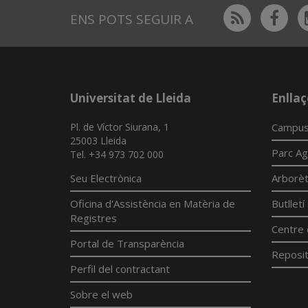
Rss
Fac
ENS POTS SEGUIR A
Universitat de Lleida
Enllaç
Pl. de Víctor Siurana, 1
Campus
25003 Lleida
Parc Ag
Tel. +34 973 702 000
Seu Electrònica
Arborè
Oficina d'Assistència en Matèria de
Butllet
Registres
Centre 
Portal de Transparència
Reposit
Perfil del contractant
Sobre el web