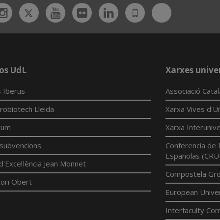
Twitter
Bluesky
ebook
Instagram
Youtube
Flickr
Linkedin
UdL
App
os UdL
Xarxes univer
 Iberus
Associació Cata
robiotech Lleida
Xarxa Vives d'Un
tum
Xarxa Interunive
í subvencions
Conferencia de 
Españolas (CRU
d'Excel·lència Jean Monnet
Compostela Grou
ori Obert
European Univer
Interfaculty Com