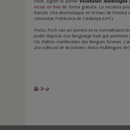
Poch, signen el primer
Vocabulari multilingüe d
versió en línia
de forma gratuïta. La iniciativa po
francès. S'ha desenvolupat en el marc de l'Institut d
Universitat Politècnica de Catalunya (UPC).
Porta i Poch van ser pioners en la normalització ling
poder disposar d'un llenguatge fixat que permeté
l'ús d'altres manllevades des llengües foranes. L'
una col·lecció de diccionaris i lèxics multilingües de 