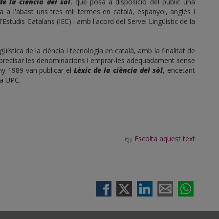
e la ciència del sòl
, que posa a disposició del públic una
sa a l'abast uns tres mil termes en català, espanyol, anglès i
'Estudis Catalans (IEC) i amb l'acord del Servei Lingüístic de la
üística de la ciència i tecnologia en català, amb la finalitat de
s precisar les denominacions i emprar-les adequadament sense
any 1989 van publicar el
Lèxic de la ciència del sòl
, encetant
la UPC.
Escolta aquest text