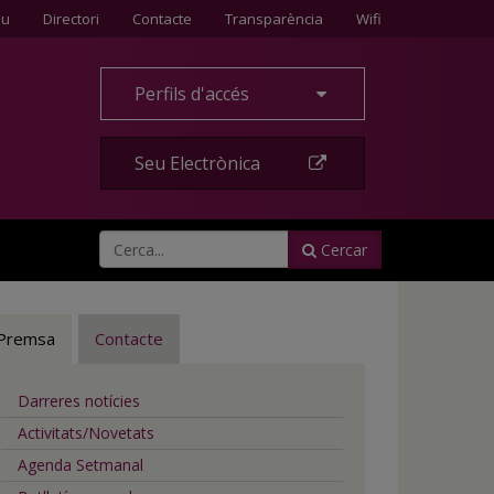
Contacte
eu
Directori
Contacte
Transparència
Wifi
Perfils d'accés
Seu Electrònica
Cercar
Premsa
Contacte
Darreres notícies
Activitats/Novetats
Agenda Setmanal