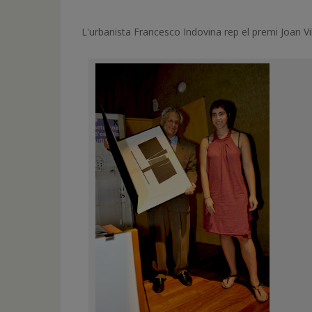
de
inicio
L'urbanista Francesco Indovina rep el premi Joan V