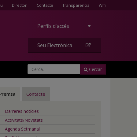
Contacte
eu
Directori
Contacte
Transparència
Wifi
Perfils d'accés
Seu Electrònica
Cercar
Premsa
Contacte
Darreres notícies
Activitats/Novetats
Agenda Setmanal