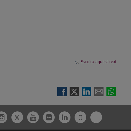
Escolta aquest text
Twitter
Bluesky
ebook
Instagram
Youtube
Flickr
Linkedin
UdL
App