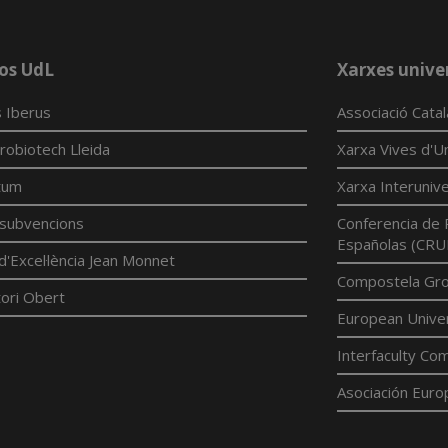
os UdL
Xarxes univer
 Iberus
Associació Cata
robiotech Lleida
Xarxa Vives d'Un
tum
Xarxa Interunive
í subvencions
Conferencia de 
Españolas (CRU
d'Excel·lència Jean Monnet
Compostela Grou
ori Obert
European Univer
Interfaculty Com
Asociación Euro