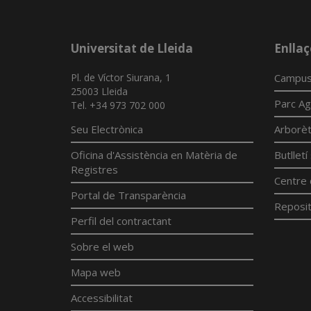
Universitat de Lleida
Enllaç
Pl. de Víctor Siurana, 1
Campus
25003 Lleida
Parc Ag
Tel. +34 973 702 000
Seu Electrònica
Arborè
Oficina d'Assistència en Matèria de
Butllet
Registres
Centre 
Portal de Transparència
Reposit
Perfil del contractant
Sobre el web
Mapa web
Accessibilitat