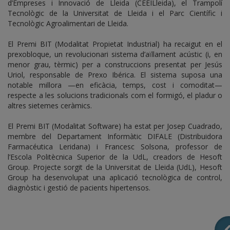
d’Empreses i Innovació de Lleida (CEEILleida), el Trampolí
Tecnològic de la Universitat de Lleida i el Parc Científic i
Tecnològic Agroalimentari de Lleida.
El Premi BIT (Modalitat Propietat Industrial) ha recaigut en el
prexobloque, un revolucionari sistema d’aïllament acústic (i, en
menor grau, tèrmic) per a construccions presentat per Jesús
Uriol, responsable de Prexo Ibérica. El sistema suposa una
notable millora —en eficàcia, temps, cost i comoditat—
respecte a les solucions tradicionals com el formigó, el pladur o
altres sietemes ceràmics.
El Premi BIT (Modalitat Software) ha estat per Josep Cuadrado,
membre del Departament Informàtic DIFALE (Distribuidora
Farmacéutica Leridana) i Francesc Solsona, professor de
l’Escola Politècnica Superior de la UdL, creadors de Hesoft
Group. Projecte sorgit de la Universitat de Lleida (UdL), Hesoft
Group ha desenvolupat una aplicació tecnològica de control,
diagnòstic i gestió de pacients hipertensos.