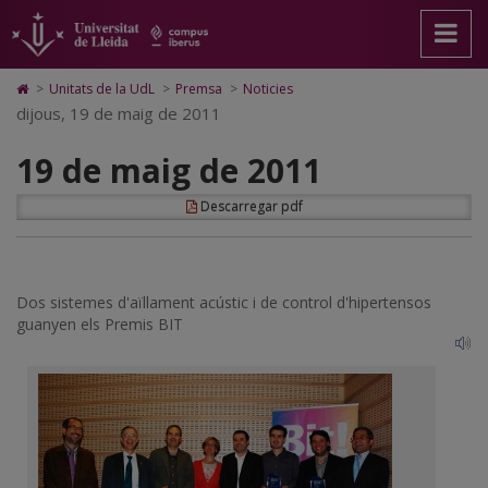
19
Anar
Anar
Anar
Cerca
Accessibilitat.
a
al
al
Universitat
de
la
contingut
Mapa
de
pàgina
principal
Web.
Lleida
maig
Icono
>
Unitats de la UdL
>
Premsa
>
Noticies
principal.
de
Universitat
de
dijous, 19 de maig de 2011
de
Universitat
la
de
Home
de
pàgina
Lleida
para
2011
19 de maig de 2011
Lleida
ir
a
la
Descarregar pdf
página
de
inicio
Dos sistemes d'aïllament acústic i de control d'hipertensos
guanyen els Premis BIT