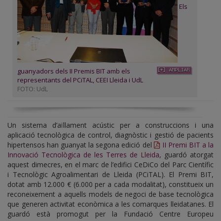
Els
guanyadors dels II Premis BIT amb els
representants del PCiTAL, CEEI Lleida i UdL
FOTO: UdL
Un sistema d’aïllament acústic per a construccions i una
aplicació tecnològica de control, diagnòstic i gestió de pacients
hipertensos han guanyat la segona edició del
II Premi BIT a la
Innovació Tecnològica de les Terres de Lleida
, guardó atorgat
aquest dimecres, en el marc de l’edifici CeDiCo del Parc Científic
i Tecnològic Agroalimentari de Lleida (PCiTAL). El Premi BIT,
dotat amb 12.000 € (6.000 per a cada modalitat), constitueix un
reconeixement a aquells models de negoci de base tecnològica
que generen activitat econòmica a les comarques lleidatanes. El
guardó està promogut per la Fundació Centre Europeu