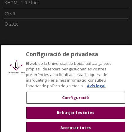
XHTML 1.0 Strict
CSS 3
© 2026
Enllaços UdL
Configuració de privadesa
Xarxes universitàries
El web de la Universitat de Lleida utilitza galetes
pròpies i de tercers per gestionar les vostres
preferències amb finalitats estadístiques i de
màrqueting. Per a més informació, consulteu
l’apartat de política de galetes a l'
Avís legal
Configuració
Rebutjar-les totes
Acceptar totes