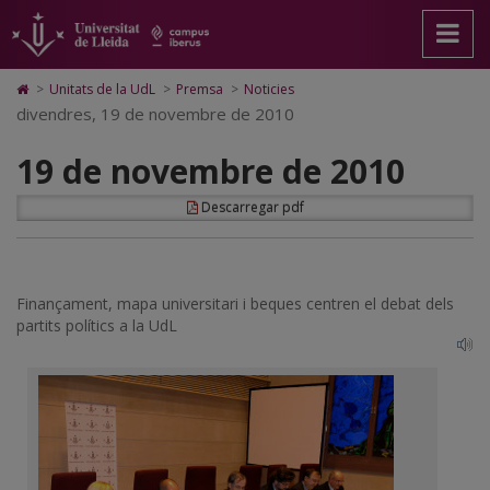
19
Anar
Anar
Anar
Cerca
Accessibilitat.
a
al
al
Universitat
de
la
contingut
Mapa
de
pàgina
principal
Web.
Lleida
novembre
Icono
>
Unitats de la UdL
>
Premsa
>
Noticies
principal.
de
Universitat
de
divendres, 19 de novembre de 2010
de
Universitat
la
de
Home
de
pàgina
Lleida
para
2010
19 de novembre de 2010
Lleida
ir
a
la
Descarregar pdf
página
de
inicio
Finançament, mapa universitari i beques centren el debat dels
partits polítics a la UdL