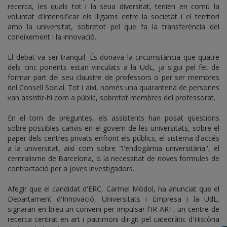
recerca, les quals tot i la seua diversitat, tenien en comú la
voluntat d'intensificar els lligams entre la societat i el territori
amb la universitat, sobretot pel que fa la transferència del
coneixement i la innovació.
El debat va ser tranquil. És donava la circumstància que quatre
dels cinc ponents estan vinculats a la UdL, ja sigui pel fet de
formar part del seu claustre de professors o per ser membres
del Consell Social. Tot i així, només una quarantena de persones
van assistir-hi com a públic, sobretot membres del professorat.
En el torn de preguntes, els assistents han posat qüestions
sobre possibles canvis en el govern de les universitats, sobre el
paper dels centres privats enfront els públics, el sistema d'accés
a la universitat, així com sobre "l'endogàmia universitària", el
centralisme de Barcelona, o la necessitat de noves formules de
contractació per a joves investigadors.
Afegir que el candidat d'ERC, Carmel Mòdol, ha anunciat que el
Departament d'Innovació, Universitats i Empresa i la UdL,
signaran en breu un conveni per impulsar l'IR-ART, un centre de
recerca centrat en art i patrimoni dirigit pel catedràtic d'Història