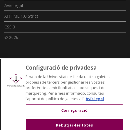
Avís legal
XHTML 1.0 Strict
CSS 3
© 2026
Enllaços UdL
Configuració de privadesa
Xarxes universitàries
El web de la Universitat de Lleida utilitza galetes
pròpies i de tercers per gestionar les vostres
preferències amb finalitats estadístiques i de
màrqueting. Per a més informació, consulteu
l’apartat de política de galetes a l'
Avís legal
Configuració
Rebutjar-les totes