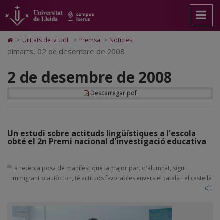
2
Anar
Anar
Anar
Cerca
Accessibilitat.
a
al
al
Universitat
de
la
contingut
Mapa
de
pàgina
principal
Web.
Lleida
desembre
Icono
>
Unitats de la UdL
>
Premsa
>
Noticies
principal.
de
Universitat
de
dimarts, 02 de desembre de 2008
de
Universitat
la
de
Home
de
pàgina
Lleida
para
2008
2 de desembre de 2008
Lleida
ir
a
la
Descarregar pdf
página
de
inicio
Un estudi sobre actituds lingüístiques a l'escola
obté el 2n Premi nacional d'investigació educativa
La recerca posa de manifest que la major part d'alumnat, sigui
immigrant o autòcton, té actituds favorables envers el català i el castellà