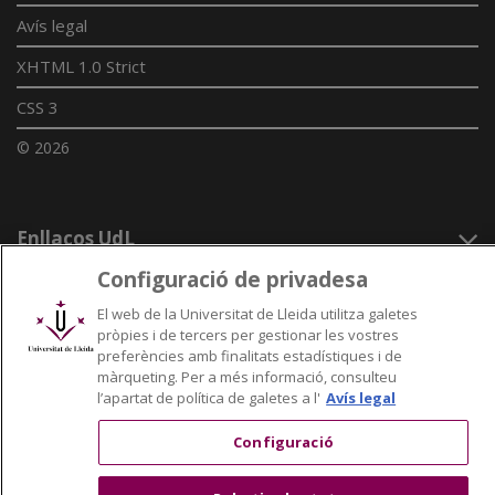
Avís legal
XHTML 1.0 Strict
CSS 3
© 2026
Enllaços UdL
Configuració de privadesa
Xarxes universitàries
El web de la Universitat de Lleida utilitza galetes
pròpies i de tercers per gestionar les vostres
preferències amb finalitats estadístiques i de
màrqueting. Per a més informació, consulteu
l’apartat de política de galetes a l'
Avís legal
Configuració