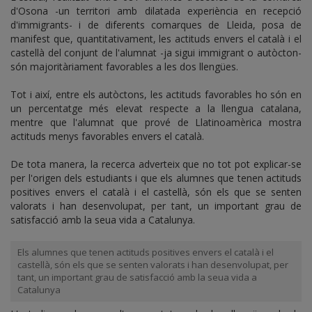
d'Osona -un territori amb dilatada experiència en recepció
d'immigrants- i de diferents comarques de Lleida, posa de
manifest que, quantitativament, les actituds envers el català i el
castellà del conjunt de l'alumnat -ja sigui immigrant o autòcton-
són majoritàriament favorables a les dos llengües.
Tot i així, entre els autòctons, les actituds favorables ho són en
un percentatge més elevat respecte a la llengua catalana,
mentre que l'alumnat que prové de Llatinoamèrica mostra
actituds menys favorables envers el català.
De tota manera, la recerca adverteix que no tot pot explicar-se
per l'origen dels estudiants i que els alumnes que tenen actituds
positives envers el català i el castellà, són els que se senten
valorats i han desenvolupat, per tant, un important grau de
satisfacció amb la seua vida a Catalunya.
Els alumnes que tenen actituds positives envers el català i el
castellà, són els que se senten valorats i han desenvolupat, per
tant, un important grau de satisfacció amb la seua vida a
Catalunya