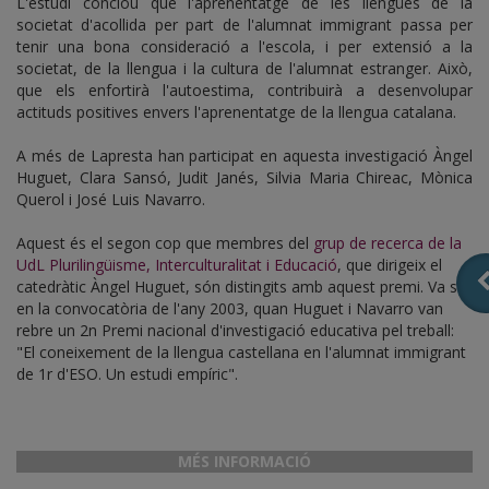
L'estudi conclou que l'aprenentatge de les llengües de la
societat d'acollida per part de l'alumnat immigrant passa per
tenir una bona consideració a l'escola, i per extensió a la
societat, de la llengua i la cultura de l'alumnat estranger. Això,
que els enfortirà l'autoestima, contribuirà a desenvolupar
actituds positives envers l'aprenentatge de la llengua catalana.
A més de Lapresta han participat en aquesta investigació Àngel
Huguet, Clara Sansó, Judit Janés, Silvia Maria Chireac, Mònica
Querol i José Luis Navarro.
Aquest és el segon cop que membres del
grup de recerca de la
UdL Plurilingüisme, Interculturalitat i Educació
, que dirigeix el
catedràtic Àngel Huguet, són distingits amb aquest premi. Va ser
en la convocatòria de l'any 2003, quan Huguet i Navarro van
rebre un 2n Premi nacional d'investigació educativa pel treball:
"El coneixement de la llengua castellana en l'alumnat immigrant
de 1r d'ESO. Un estudi empíric".
MÉS INFORMACIÓ