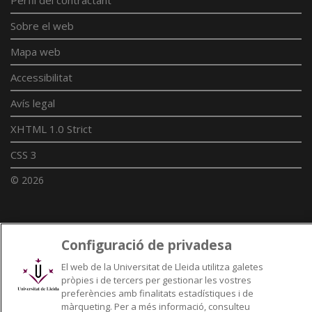
Sobre el web
Mapa web
Accessibilitat
Avís legal
XHTML 1.0 Strict
CSS 3
© 2026
Enllaços UdL
Configuració de privadesa
Xarxes universitàries
El web de la Universitat de Lleida utilitza galetes
pròpies i de tercers per gestionar les vostres
preferències amb finalitats estadístiques i de
màrqueting. Per a més informació, consulteu