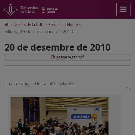
20
Anar
Anar
Anar
Cerca
Accessibilitat.
a
al
al
Universitat
de
la
contingut
Mapa
de
pàgina
principal
Web.
Lleida
desembre
Icono
>
Unitats de la UdL
>
Premsa
>
Noticies
principal.
de
Universitat
de
dilluns, 20 de desembre de 2010
de
Universitat
la
de
Home
de
pàgina
Lleida
para
2010
20 de desembre de 2010
Lleida
ir
a
la
Descarregar pdf
página
de
inicio
Un altre any, la UdL acull La Marató