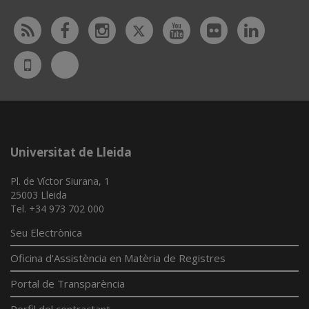
Twitter
Rss
Facebook
Instagram
Youtube
Flickr
Linked
Bluesky
UdL
App
Universitat de Lleida
Pl. de Víctor Siurana, 1
25003 Lleida
Tel. +34 973 702 000
Seu Electrònica
Oficina d'Assistència en Matèria de Registres
Portal de Transparència
Perfil del contractant