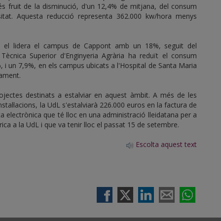
i és fruit de la disminució, d'un 12,4% de mitjana, del consum
sitat. Aquesta reducció representa 362.000 kw/hora menys
009 el lidera el campus de Cappont amb un 18%, seguit del
Tècnica Superior d'Enginyeria Agrària ha reduït el consum
%, i un 7,9%, en els campus ubicats a l'Hospital de Santa Maria
vament.
jectes destinats a estalviar en aquest àmbit. A més de les
 instal·lacions, la UdL s'estalviarà 226.000 euros en la factura de
a electrònica que té lloc en una administració lleidatana per a
ica a la UdL i que va tenir lloc el passat 15 de setembre.
Escolta aquest text