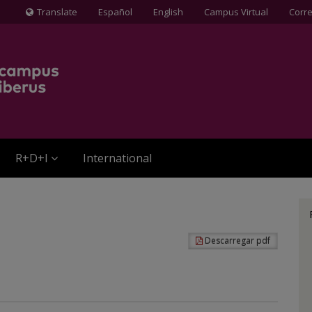
Translate
Español
English
Campus Virtual
Corr
Icona
de
Globus
terraqüi
R+D+I
International
Descarregar pdf