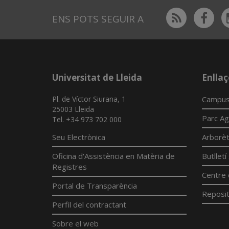
Rss
Fac
ENS POTS SEGUIR A
Universitat de Lleida
Enllaç
Pl. de Víctor Siurana, 1
Campus
25003 Lleida
Parc Ag
Tel. +34 973 702 000
Seu Electrònica
Arborè
Oficina d'Assistència en Matèria de
Butllet
Registres
Centre 
Portal de Transparència
Reposit
Perfil del contractant
Sobre el web