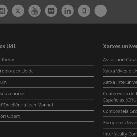
Twitter
Bluesky
ebook
Instagram
Youtube
Flickr
Linkedin
UdL
App
os UdL
Xarxes univer
 Iberus
Associació Cata
robiotech Lleida
Xarxa Vives d'Un
tum
Xarxa Interunive
í subvencions
Conferencia de 
Españolas (CRU
d'Excel·lència Jean Monnet
Compostela Grou
ori Obert
European Univer
Interfaculty Com