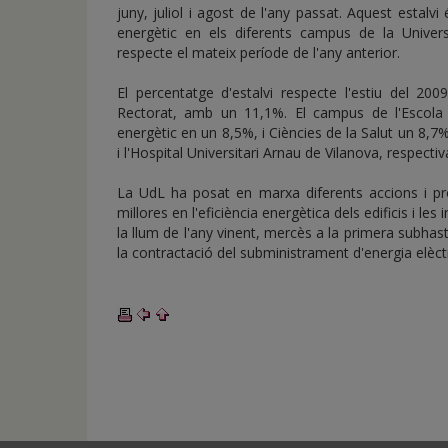
juny, juliol i agost de l'any passat. Aquest estalv
energètic en els diferents campus de la Univer
respecte el mateix període de l'any anterior.
El percentatge d'estalvi respecte l'estiu del 2
Rectorat, amb un 11,1%. El campus de l'Escola 
energètic en un 8,5%, i Ciències de la Salut un 8,7
i l'Hospital Universitari Arnau de Vilanova, respecti
La UdL ha posat en marxa diferents accions i pro
millores en l'eficiència energètica dels edificis i les
la llum de l'any vinent, mercès a la primera subhast
la contractació del subministrament d'energia elèctr