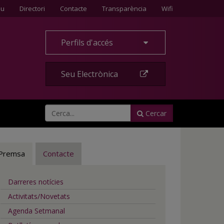
Contacte
eu
Directori
Contacte
Transparència
Wifi
Perfils d'accés
Seu Electrònica
Cercar
Premsa
Contacte
Darreres notícies
Activitats/Novetats
Agenda Setmanal