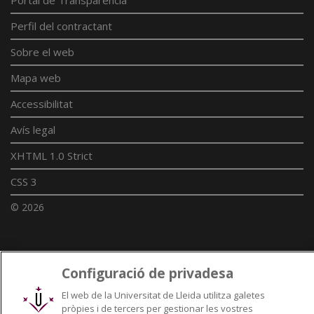
Perfil del contractant
Sobre el web
Mapa web
Accessibilitat
Avís legal
XHTML 1.0 Strict
CSS 3
© 2026
Enllaços UdL
Configuració de privadesa
Xarxes universitàries
El web de la Universitat de Lleida utilitza galetes
pròpies i de tercers per gestionar les vostres