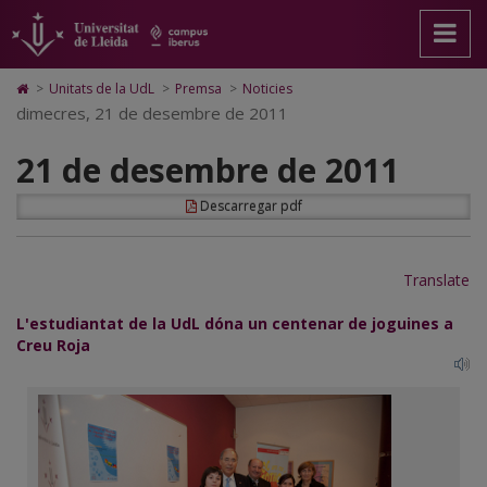
21
Anar
Anar
Anar
Cerca
Accessibilitat.
a
al
al
Universitat
de
la
contingut
Mapa
de
pàgina
principal
Web.
Lleida
desembre
Icono
>
Unitats de la UdL
>
Premsa
>
Noticies
principal.
de
Universitat
de
dimecres, 21 de desembre de 2011
de
Universitat
la
de
Home
de
pàgina
Lleida
para
2011
21 de desembre de 2011
Lleida
ir
a
la
Descarregar pdf
página
de
inicio
Translate
L'estudiantat de la UdL dóna un centenar de joguines a
Creu Roja