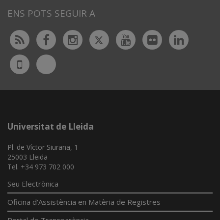
ENS POTS SEGUIR A
Twitter
Rss
Facebook
Instagram
Youtube
Flickr
Linked
Bluesky
UdL
App
Universitat de Lleida
Pl. de Víctor Siurana, 1
25003 Lleida
Tel. +34 973 702 000
Seu Electrònica
Oficina d'Assistència en Matèria de Registres
Portal de Transparència