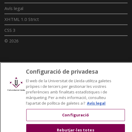
Avís legal
XHTML 1.0 Strict
CSS 3
© 2026
Enllaços UdL
Configuració de privadesa
Xarxes universitàries
El web de la Universitat de Lleida utilitza galetes
pròpies i de tercers per gestionar les vostres
preferències amb finalitats estadístiques i de
màrqueting. Per a més informació, consulteu
l’apartat de política de galetes a l'
Avís legal
Configuració
Rebutjar-les totes