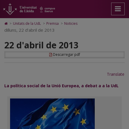
22
Anar
Anar
Anar
Cerca
Accessibilitat.
a
al
al
Universitat
d'abril
la
contingut
Mapa
de
pàgina
principal
Web.
Lleida
de
Icono
>
Unitats de la UdL
>
Premsa
>
Noticies
principal.
de
Universitat
de
dilluns, 22 d’abril de 2013
2013
Universitat
la
de
Home
de
pàgina
Lleida
para
22 d'abril de 2013
Lleida
ir
a
la
Descarregar pdf
página
de
inicio
Translate
La política social de la Unió Europea, a debat a a la UdL