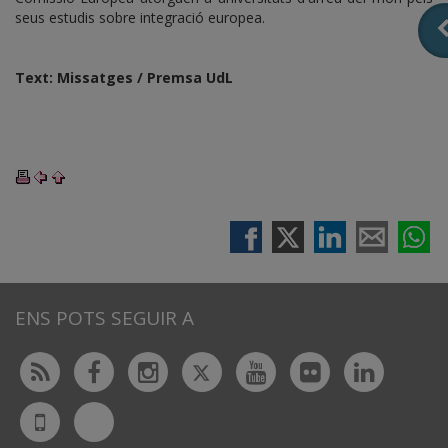
seus estudis sobre integració europea.
Text: Missatges / Premsa UdL
ENS POTS SEGUIR A
Twitter
Rss
Facebook
Instagram
Youtube
Flickr
Linked
Bluesky
UdL
App