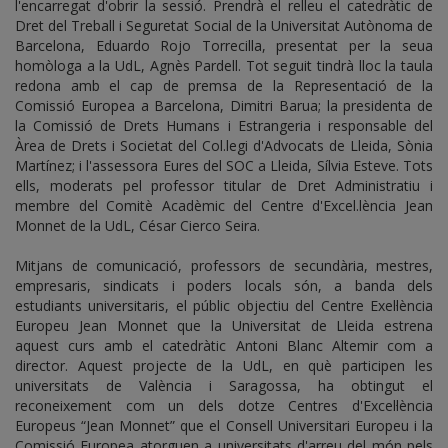
l'encarregat d'obrir la sessió. Prendrà el relleu el catedràtic de
Dret del Treball i Seguretat Social de la Universitat Autònoma de
Barcelona, Eduardo Rojo Torrecilla, presentat per la seua
homòloga a la UdL, Agnès Pardell. Tot seguit tindrà lloc la taula
redona amb el cap de premsa de la Representació de la
Comissió Europea a Barcelona, Dimitri Barua; la presidenta de
la Comissió de Drets Humans i Estrangeria i responsable del
Àrea de Drets i Societat del Col.legi d'Advocats de Lleida, Sònia
Martínez; i l'assessora Eures del SOC a Lleida, Sílvia Esteve. Tots
ells, moderats pel professor titular de Dret Administratiu i
membre del Comitè Acadèmic del Centre d'Excel.lència Jean
Monnet de la UdL, César Cierco Seira.
Mitjans de comunicació, professors de secundària, mestres,
empresaris, sindicats i poders locals són, a banda dels
estudiants universitaris, el públic objectiu del Centre Exel·lència
Europeu Jean Monnet que la Universitat de Lleida estrena
aquest curs amb el catedràtic Antoni Blanc Altemir com a
director. Aquest projecte de la UdL, en què participen les
universitats de València i Saragossa, ha obtingut el
reconeixement com un dels dotze Centres d'Excel·lència
Europeus “Jean Monnet” que el Consell Universitari Europeu i la
Comissió Europea atorguen a universitats d'arreu del món pels