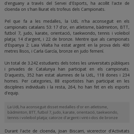
d'enguany a través del Servei d'Esports, ha acollit l'acte de
cloenda on s'han lliurat els trofeus dels Campionats.
Pel que fa a les medalles, la UdL n'ha aconseguit en els
campionats catalans 53: 17 d'or, en atletisme, bàdminton, BTT,
futbol 7, judo, karate, orientació, taekwondo, tennis i voleibol
platja; 14 d'argent, i 22 de bronze. Mentre que als campionats
d'Espanya 2: Laia Vilalta ha estat argent en la prova dels 400
metres llisos, i Carla García, bronze en judo femení.
Un total de 3.242 estudiants dels totes les universitats públiques
i privades de Catalunya han participat en els campionats.
D'aquests, 352 han estat alumnes de la UdL, 118 dones i 234
homes. Per categories, 88 esportistes han participat en les
disciplines individuals i la resta, 264, ho han fet en els esports
d'equip.
La UdL ha aconseguit disset medalles d'or en atletisme,
bàdminton, BTT, futbol 7, judo, karate, orientació, taekwondo,
tennis i voleibol platja; catorze d'argent i vint-i-dos de bronze
Durant l'acte de cloenda, Joan Biscarri, vicerector d'Activitats