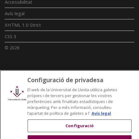
Accessibilitat
Avís legal
XHTML 1.0 Strict
CSS 3
© 2026
Enllaços UdL
Configuració de privadesa
Xarxes universitàries
El web de la Universitat de Lleida utilitza galetes
pròpies i de tercers per gestionar les vostres
preferències amb finalitats estadístiques i de
màrqueting. Per a més informació, consulteu
l’apartat de política de galetes a l'
Avís legal
Configuració