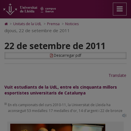
22
Anar
Anar
Anar
Cerca
Accessibilitat.
a
al
al
Universitat
de
la
contingut
Mapa
de
pàgina
principal
Web.
Lleida
setembre
Icono
>
Unitats de la UdL
>
Premsa
>
Noticies
principal.
de
Universitat
de
dijous, 22 de setembre de 2011
de
Universitat
la
de
Home
de
pàgina
Lleida
para
2011
22 de setembre de 2011
Lleida
ir
a
la
Descarregar pdf
página
de
inicio
Translate
Vuit estudiants de la UdL, entre els cinquanta millors
esportistes universitaris de Catalunya
En els campionats del curs 2010-11, la Universitat de Lleida ha
aconseguit 53 medalles: 17 medalles d'or, 14 d'argent i 22 de bronze