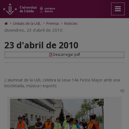
23
Anar
Anar
Anar
Cerca
Accessibilitat.
a
al
al
Universitat
d'abril
la
contingut
Mapa
de
pàgina
principal
Web.
Lleida
de
Icono
>
Unitats de la UdL
>
Premsa
>
Noticies
principal.
de
Universitat
de
divendres, 23 d’abril de 2010
2010
Universitat
la
de
Home
de
pàgina
Lleida
para
23 d'abril de 2010
Lleida
ir
a
la
Descarregar pdf
página
de
inicio
L'alumnat de la UdL celebra la seua 14a Festa Major amb una
bicicletada, música i esports