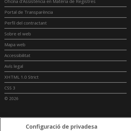
Oficina d'Assistència en Matèria de Registres
Portal de Transparència
Perfil del contractant
Sobre el web
Mapa web
Accessibilitat
Avís legal
XHTML 1.0 Strict
CSS 3
© 2026
Enllaços UdL
Configuració de privadesa