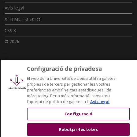
Avís legal
XHTML 1.0 Strict
CSS 3
© 2026
Enllaços UdL
Configuració de privadesa
Xarxes universitàries
El web de la Universitat de Lleida utilitza galetes
pròpies i de tercers per gestionar les vostres
preferències amb finalitats estadístiques i de
màrqueting. Per a més informació, consulteu
l’apartat de política de galetes a l'
Avís legal
Configuració
Rebutjar-les totes