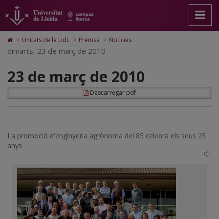
23
Anar
Anar
Anar
Cerca
Accessibilitat.
a
al
al
Universitat
de
la
contingut
Mapa
de
pàgina
principal
Web.
Lleida
març
Icono
>
Unitats de la UdL
>
Premsa
>
Noticies
principal.
de
Universitat
de
dimarts, 23 de març de 2010
de
Universitat
la
de
Home
de
pàgina
Lleida
para
2010
23 de març de 2010
Lleida
ir
a
la
Descarregar pdf
página
de
inicio
La promoció d'enginyeria agrònoma del 85 celebra els seus 25
anys