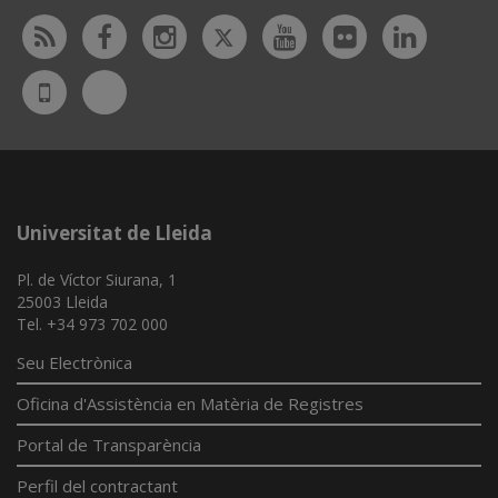
Twitter
Rss
Facebook
Instagram
Youtube
Flickr
Linked
Bluesky
UdL
App
Universitat de Lleida
Pl. de Víctor Siurana, 1
25003 Lleida
Tel. +34 973 702 000
Seu Electrònica
Oficina d'Assistència en Matèria de Registres
Portal de Transparència
Perfil del contractant