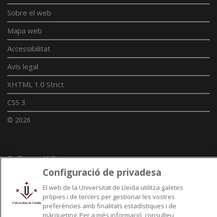
Sobre el web
Mapa web
Accessibilitat
Avís legal
XHTML 1.0 Strict
CSS 3
© 2026
Enllaços UdL
Configuració de privadesa
Xarxes universitàries
El web de la Universitat de Lleida utilitza galetes
pròpies i de tercers per gestionar les vostres
preferències amb finalitats estadístiques i de
màrqueting. Per a més informació, consulteu