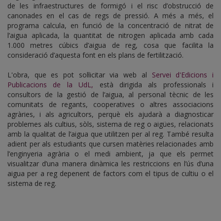
de les infraestructures de formigó i el risc d’obstrucció de
canonades en el cas de regs de pressió. A més a més, el
programa calcula, en funció de la concentració de nitrat de
l’aigua aplicada, la quantitat de nitrogen aplicada amb cada
1.000 metres cúbics d’aigua de reg, cosa que facilita la
consideració d’aquesta font en els plans de fertilització.
L'obra, que es pot sol·licitar via web al
Servei d'Edicions i
Publicacions de la UdL,
està dirigida als professionals i
consultors de la gestió de l’aigua, al personal tècnic de les
comunitats de regants, cooperatives o altres associacions
agràries, i als agricultors, perquè els ajudarà a diagnosticar
problemes als cultius, sòls, sistema de reg o aigües, relacionats
amb la qualitat de l’aigua que utilitzen per al reg. També resulta
adient per als estudiants que cursen matèries relacionades amb
l’enginyeria agrària o el medi ambient, ja que els permet
visualitzar d’una manera dinàmica les restriccions en l’ús d’una
aigua per a reg depenent de factors com el tipus de cultiu o el
sistema de reg.