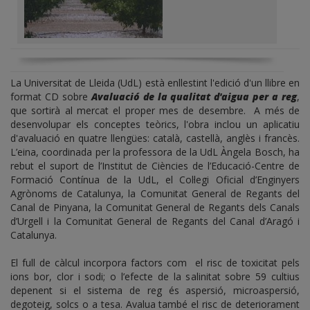
La Universitat de Lleida (UdL) està enllestint l'edició d'un llibre en
format CD sobre
Avaluació de la qualitat d'aigua per a reg
,
que sortirà al mercat el proper mes de desembre. A més de
desenvolupar els conceptes teòrics, l'obra inclou un aplicatiu
d'avaluació en quatre llengües: català, castellà, anglès i francès.
L’eina, coordinada per la professora de la UdL Àngela Bosch, ha
rebut el suport de l’Institut de Ciències de l’Educació-Centre de
Formació Contínua de la UdL, el Col·legi Oficial d’Enginyers
Agrònoms de Catalunya, la Comunitat General de Regants del
Canal de Pinyana, la Comunitat General de Regants dels Canals
d’Urgell i la Comunitat General de Regants del Canal d’Aragó i
Catalunya.
El full de càlcul incorpora factors com el risc de toxicitat pels
ions bor, clor i sodi; o l’efecte de la salinitat sobre 59 cultius
depenent si el sistema de reg és aspersió, microaspersió,
degoteig, solcs o a tesa. Avalua també el risc de deteriorament