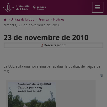
23
Anar
Anar
Anar
Cerca
Accessibilitat.
a
al
al
Universitat
de
la
contingut
Mapa
de
pàgina
principal
Web.
Lleida
novembre
Icono
>
Unitats de la UdL
>
Premsa
>
Noticies
principal.
de
Universitat
de
dimarts, 23 de novembre de 2010
de
Universitat
la
de
Home
de
pàgina
Lleida
para
2010
23 de novembre de 2010
Lleida
ir
a
la
Descarregar pdf
página
de
inicio
La UdL edita una nova eina per avaluar la qualitat de l'aigua de
reg