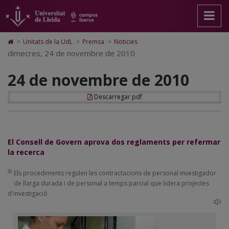
24
Anar
Anar
Anar
Cerca
Accessibilitat.
a
al
al
Universitat
de
la
contingut
Mapa
de
pàgina
principal
Web.
Lleida
novembre
Icono
>
Unitats de la UdL
>
Premsa
>
Noticies
principal.
de
Universitat
de
dimecres, 24 de novembre de 2010
de
Universitat
la
de
Home
de
pàgina
Lleida
para
2010
24 de novembre de 2010
Lleida
ir
a
la
Descarregar pdf
página
de
inicio
El Consell de Govern aprova dos reglaments per refermar
la recerca
Els procediments regulen les contractacions de personal investigador
de llarga durada i de personal a temps parcial que lidera projectes
d'investigació