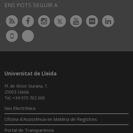
ENS POTS SEGUIR A
Twitter
Rss
Facebook
Instagram
Youtube
Flickr
Linked
Bluesky
UdL
App
Universitat de Lleida
Pl. de Víctor Siurana, 1
25003 Lleida
Tel. +34 973 702 000
Seu Electrònica
Oficina d'Assistència en Matèria de Registres
Portal de Transparència