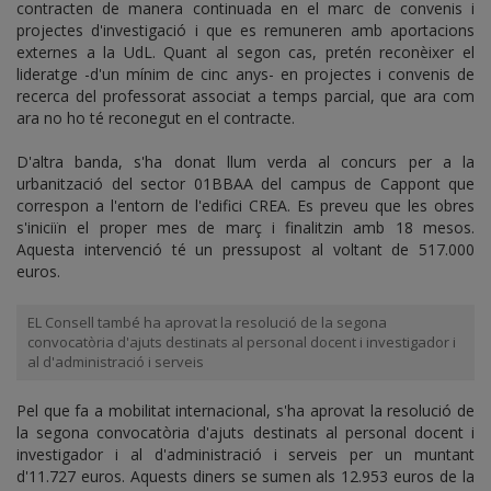
contracten de manera continuada en el marc de convenis i
projectes d'investigació i que es remuneren amb aportacions
externes a la UdL. Quant al segon cas, pretén reconèixer el
lideratge -d'un mínim de cinc anys- en projectes i convenis de
recerca del professorat associat a temps parcial, que ara com
ara no ho té reconegut en el contracte.
D'altra banda, s'ha donat llum verda al concurs per a la
urbanització del sector 01BBAA del campus de Cappont que
correspon a l'entorn de l'edifici CREA. Es preveu que les obres
s'iniciïn el proper mes de març i finalitzin amb 18 mesos.
Aquesta intervenció té un pressupost al voltant de 517.000
euros.
EL Consell també ha aprovat la resolució de la segona
convocatòria d'ajuts destinats al personal docent i investigador i
al d'administració i serveis
Pel que fa a mobilitat internacional, s'ha aprovat la resolució de
la segona convocatòria d'ajuts destinats al personal docent i
investigador i al d'administració i serveis per un muntant
d'11.727 euros. Aquests diners se sumen als 12.953 euros de la