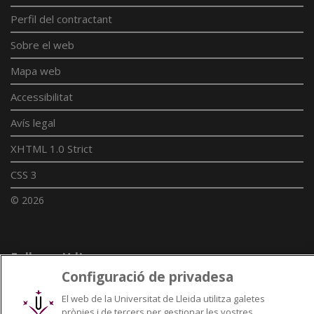
Perfil del contractant
Sobre el web
Mapa web
Accessibilitat
Avís legal
XHTML 1.0 Strict
CSS 3
© 2026
Enllaços UdL
Configuració de privadesa
Xarxes universitàries
El web de la Universitat de Lleida utilitza galetes
pròpies i de tercers per gestionar les vostres