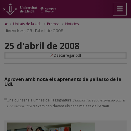
25
Anar
Anar
Anar
Cerca
Accessibilitat.
a
al
al
Universitat
d'abril
la
contingut
Mapa
de
pàgina
principal
Web.
Lleida
de
Icono
>
Unitats de la UdL
>
Premsa
>
Noticies
principal.
de
Universitat
de
divendres, 25 d’abril de 2008
2008
Universitat
la
de
Home
de
pàgina
Lleida
para
25 d'abril de 2008
Lleida
ir
a
la
Descarregar pdf
página
de
inicio
Aproven amb nota els aprenents de pallasso de la
UdL
Una quinzena alumnes de l'assignatura
L'humor i la seua expressió com a
eina terapèutica
s'examinen davant els nens malalts de l'Arnau