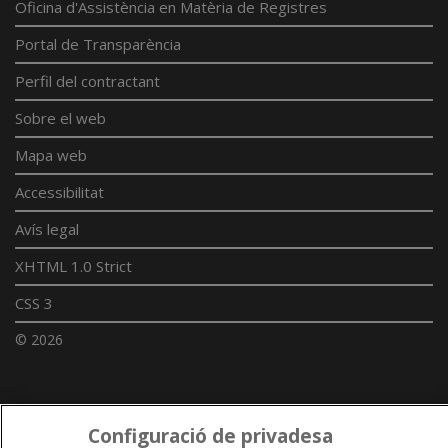
Oficina d'Assistència en Matèria de Registres
Portal de Transparència
Perfil del contractant
Sobre el web
Mapa web
Accessibilitat
Avís legal
XHTML 1.0 Strict
CSS 3
© 2026
Enllaços UdL
Configuració de privadesa