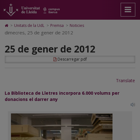
25
Anar
Anar
Anar
Cerca
Accessibilitat.
a
al
al
Universitat
de
la
contingut
Mapa
de
pàgina
principal
Web.
Lleida
gener
Icono
>
Unitats de la UdL
>
Premsa
>
Noticies
principal.
de
Universitat
de
dimecres, 25 de gener de 2012
de
Universitat
la
de
Home
de
pàgina
Lleida
para
2012
25 de gener de 2012
Lleida
ir
a
la
Descarregar pdf
página
de
inicio
Translate
La Biblioteca de Lletres incorpora 6.000 volums per
donacions el darrer any