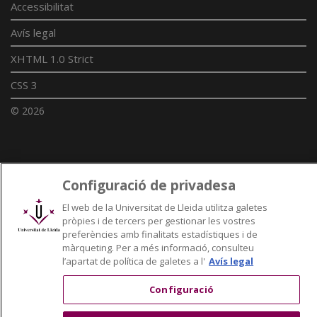
Accessibilitat
Avís legal
XHTML 1.0 Strict
CSS 3
© 2026
Enllaços UdL
Configuració de privadesa
Xarxes universitàries
El web de la Universitat de Lleida utilitza galetes
pròpies i de tercers per gestionar les vostres
preferències amb finalitats estadístiques i de
màrqueting. Per a més informació, consulteu
l’apartat de política de galetes a l'
Avís legal
Configuració