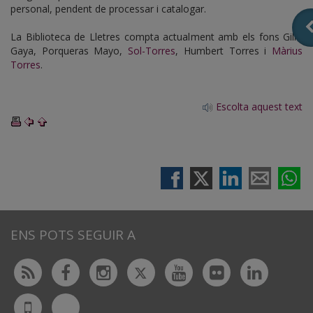
personal, pendent de processar i catalogar.
La Biblioteca de Lletres compta actualment amb els fons Gili i
Gaya, Porqueras Mayo,
Sol-Torres
, Humbert Torres i
Màrius
Torres
.
Escolta aquest text
ENS POTS SEGUIR A
Twitter
Rss
Facebook
Instagram
Youtube
Flickr
Linked
Bluesky
UdL