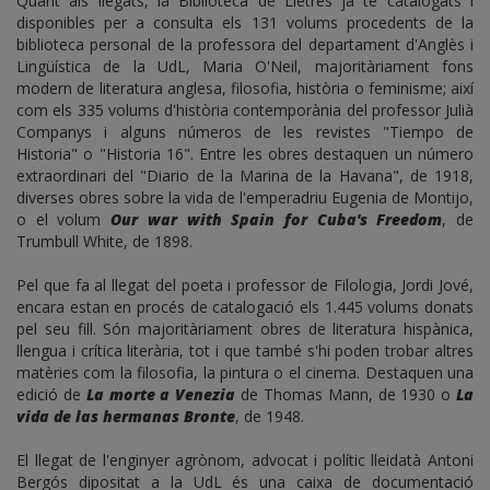
Quant als llegats, la Biblioteca de Lletres ja té catalogats i
disponibles per a consulta els 131 volums procedents de la
biblioteca personal de la professora del departament d'Anglès i
Lingüística de la UdL, Maria O'Neil, majoritàriament fons
modern de literatura anglesa, filosofia, història o feminisme; així
com els 335 volums d'història contemporània del professor Julià
Companys i alguns números de les revistes "Tiempo de
Historia" o "Historia 16". Entre les obres destaquen un número
extraordinari del "Diario de la Marina de la Havana", de 1918,
diverses obres sobre la vida de l'emperadriu Eugenia de Montijo,
o el volum
Our war with Spain for Cuba's Freedom
, de
Trumbull White, de 1898.
Pel que fa al llegat del poeta i professor de Filologia, Jordi Jové,
encara estan en procés de catalogació els 1.445 volums donats
pel seu fill. Són majoritàriament obres de literatura hispànica,
llengua i crítica literària, tot i que també s'hi poden trobar altres
matèries com la filosofia, la pintura o el cinema. Destaquen una
edició de
La morte a Venezia
de Thomas Mann, de 1930 o
La
vida de las hermanas Bronte
, de 1948.
El llegat de l'enginyer agrònom, advocat i polític lleidatà Antoni
Bergós dipositat a la UdL és una caixa de documentació