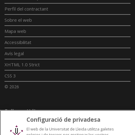
Perfil del contractant
Sobre el web
Mapa web
Accessibilitat
Avís legal
XHTML 1.0 Strict
CSS 3
© 2026
Enllaços UdL
Configuració de privadesa
Xarxes universitàries
El web de la Universitat de Lleida utilitza galetes
pròpies i de tercers per gestionar les vostres