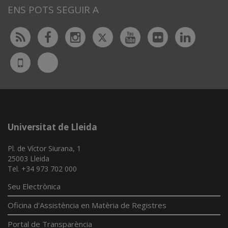
ENS POTS SEGUIR A
Twitter
Rss
Facebook
Instagram
Youtube
Flickr
Linked
Bluesky
UdL
App
Universitat de Lleida
Pl. de Víctor Siurana, 1
25003 Lleida
Tel. +34 973 702 000
Seu Electrònica
Oficina d'Assistència en Matèria de Registres
Portal de Transparència