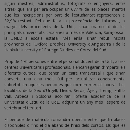
siguin mestres, administratius, fotògrafs o enginyers, entre
altres- que ara per ara ocupen un 67,1% de les places, mentre
que les inscripcions per part de l'estudiantat representen el
32,9% restant. Pel que fa a la procedència de l'alumnat, al
marge dels procedents de la UdL, s'han matriculat de les
principals universitats catalanes a més de València, Saragossa i
la UNED a escala estatal. Més enllà, s'han rebut inscrits
provinents de l'Oxford Brookes University d'Anglaterra i de la
Hankuk University of Foreign Studies de Corea del Sud.
Prop de 170 persones entre el personal docent de la UdL, altres
centres universitaris i professionals, s'encarregaran d'impartir els
diferents cursos, que tenen un caire transversal i que s'han
convertit una eina molt útil per actualitzar coneixements,
sobretot en aquelles persones que formen mercat laboral. Les
localitats de la Seu d'Urgell, Lleida, Seròs, Àger, Tremp, Erill la
Vall, Arbeca i Solsona acolliran l'oferta acadèmica de la
Universitat d'Estiu de la UdL, adquirint un any més l'esperit de
vertebrar el territori.
El període de matrícula romandrà obert mentre quedin places
disponibles o fins el dia abans de l'inici dels cursos. Els que es