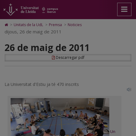
26
Anar
Anar
Anar
Cerca
Accessibilitat.
a
al
al
Universitat
de
la
contingut
Mapa
de
pàgina
principal
Web.
Lleida
maig
Icono
>
Unitats de la UdL
>
Premsa
>
Noticies
principal.
de
Universitat
de
dijous, 26 de maig de 2011
de
Universitat
la
de
Home
de
pàgina
Lleida
para
2011
26 de maig de 2011
Lleida
ir
a
la
Descarregar pdf
página
de
inicio
La Universitat d'Estiu ja té 470 inscrits
Un