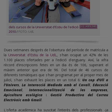
dels cursos de la Universitat d'Estiu de l'edició
2010 /
FOTO: UdL
Dues setmanes després de l'obertura del període de matrícula a
la
Universitat d'Estiu de la UdL
, s'han ocupat un 42% de les
1.100 places ofertades per a l'edició d'enguany. Així, la xifra
rècord d'inscripcions fetes en un dia és de 106, superant el
màxim anterior que era de 96. Del total de 46 cursos de
diferents temàtiques que s'han programat per al proper mes de
juliol, s'han exhaurit les places en un total 6:
Un cop d'Ull a
l'Univers
,
La Interacció Mediada amb el Cavall
,
Educació
Emocional
,
Internacionalització de les empreses
,
Apicultura ecològica
i
Gestió Productiva del Correu
Electrònic amb Gmail
.
L'oferta acadèmica ha suscitat l'interès dels professionals -ja