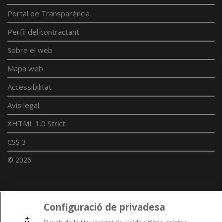
Portal de Transparència
Perfil del contractant
Sobre el web
Mapa web
Accessibilitat
Avís legal
XHTML 1.0 Strict
CSS 3
© 2026
Enllaços UdL
Configuració de privadesa
Xarxes universitàries