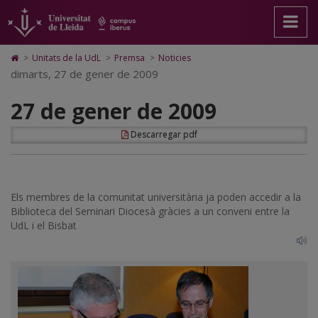
27
Anar
Anar
Anar
Cerca
Accessibilitat.
a
al
al
Universitat
de
la
contingut
Mapa
de
pàgina
principal
Web.
Lleida
gener
Icono
>
Unitats de la UdL
>
Premsa
>
Noticies
principal.
de
Universitat
de
dimarts, 27 de gener de 2009
de
Universitat
la
de
Home
de
pàgina
Lleida
para
2009
27 de gener de 2009
Lleida
ir
a
la
Descarregar pdf
página
de
inicio
Els membres de la comunitat universitària ja poden accedir a la
Biblioteca del Seminari Diocesà gràcies a un conveni entre la
UdL i el Bisbat