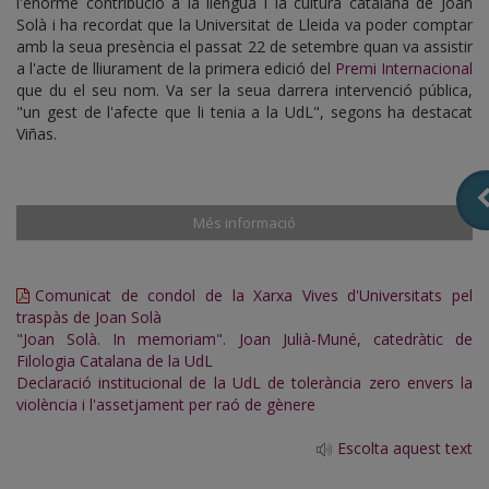
l'enorme contribució a la llengua i la cultura catalana de Joan
Solà i ha recordat que la Universitat de Lleida va poder comptar
amb la seua presència el passat 22 de setembre quan va assistir
a l'acte de lliurament de la primera edició del
Premi Internacional
que du el seu nom. Va ser la seua darrera intervenció pública,
"un gest de l'afecte que li tenia a la UdL", segons ha destacat
Viñas.
Més informació
Comunicat de condol de la Xarxa Vives d'Universitats pel
traspàs de Joan Solà
"Joan Solà. In memoriam". Joan Julià-Muné, catedràtic de
Filologia Catalana de la UdL
Declaració institucional de la UdL de tolerància zero envers la
violència i l'assetjament per raó de gènere
Escolta aquest text