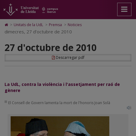
27
Anar
Anar
Anar
Cerca
Accessibilitat.
a
al
al
Universitat
d'octubre
la
contingut
Mapa
de
pàgina
principal
Web.
Lleida
de
Icono
>
Unitats de la UdL
>
Premsa
>
Noticies
principal.
de
Universitat
de
dimecres, 27 d’octubre de 2010
2010
Universitat
la
de
Home
de
pàgina
Lleida
para
27 d'octubre de 2010
Lleida
ir
a
la
Descarregar pdf
página
de
inicio
La UdL, contra la violència i l'assetjament per raó de
gènere
El Consell de Govern lamenta la mort de l'honoris Joan Solà