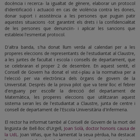
docència i recerca- la igualtat de gènere, elaborar un protocol
d'identificació i actuació en cas de violència contra les dones,
donar suport i assistència a les persones que puguin patir
aquestes situacions -tot garantint els drets i la confidencialitat
de les persones que denunciïn- i aplicar les sancions que
estableixi l'esmentat protocol.
D'altra banda, s'ha donat llum verda al calendari per a les
properes eleccions de representants de l'estudiantat al Claustre,
a les juntes de facultat i escola i consells de departament, que
se celebraran el proper 2 de desembre. En aquest sentit, el
Consell de Govern ha donat el vist-i-plau a la normativa per a
l'elecció per via electrònica dels òrgans de govern de la
Universitat. Després de la prova pilot que va tenir lloc el febrer
d'enguany per escollir la direcció del departament de
Matemàtica, les properes eleccions que utilitzaran aquest
sistema seran les de l'estudiantat a Claustre, junta de centre i
consell de departament de l'Escola Universitària d'Infermeria.
El rector ha informat també al Consell de Govern de la mort del
lingüista de Bell-lloc d'Urgell,
Joan Solà, doctor honoris causa de
la UdL
. Joan Viñas, que ha lamentat la seua pèrdua, ha destacat