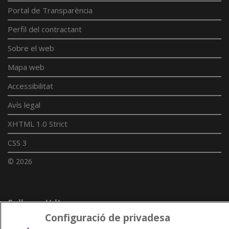
Portal de Transparència
Perfil del contractant
Sobre el web
Mapa web
Accessibilitat
Avís legal
XHTML 1.0 Strict
CSS 3
© 2026
Enllaços UdL
Configuració de privadesa
Xarxes universitàries