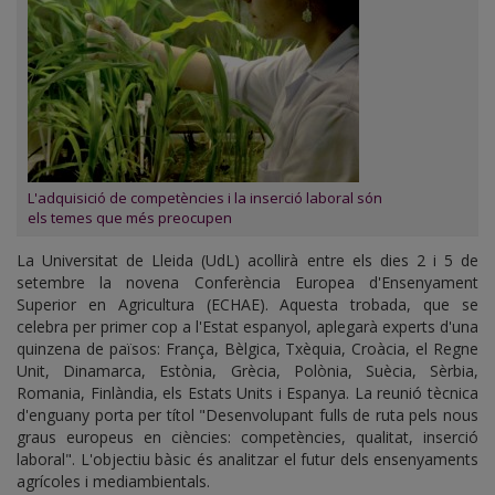
L'adquisició de competències i la inserció laboral són
els temes que més preocupen
La Universitat de Lleida (UdL) acollirà entre els dies 2 i 5 de
setembre la novena Conferència Europea d'Ensenyament
Superior en Agricultura (ECHAE). Aquesta trobada, que se
celebra per primer cop a l'Estat espanyol, aplegarà experts d'una
quinzena de països: França, Bèlgica, Txèquia, Croàcia, el Regne
Unit, Dinamarca, Estònia, Grècia, Polònia, Suècia, Sèrbia,
Romania, Finlàndia, els Estats Units i Espanya. La reunió tècnica
d'enguany porta per títol "Desenvolupant fulls de ruta pels nous
graus europeus en ciències: competències, qualitat, inserció
laboral". L'objectiu bàsic és analitzar el futur dels ensenyaments
agrícoles i mediambientals.