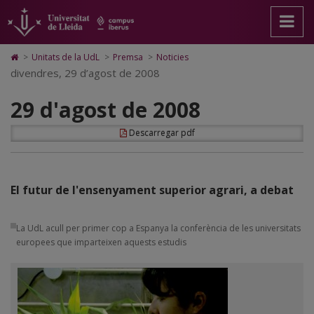
29
Anar
Anar
Anar
Cerca
Accessibilitat.
a
al
al
Universitat
d'agost
la
contingut
Mapa
de
pàgina
principal
Web.
Lleida
de
Icono
>
Unitats de la UdL
>
Premsa
>
Noticies
principal.
de
Universitat
de
divendres, 29 d’agost de 2008
2008
Universitat
la
de
Home
de
pàgina
Lleida
para
29 d'agost de 2008
Lleida
ir
a
la
Descarregar pdf
página
de
inicio
El futur de l'ensenyament superior agrari, a debat
La UdL acull per primer cop a Espanya la conferència de les universitats
europees que imparteixen aquests estudis