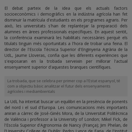
El debat parteix de la idea que els actuals factors
socioeconòmics i demogràfics en la indústria agrícola han fet
disminuir la matrícula d'estudiants en els programes agraris. Per
això, les universitats s'han de replantejar la preparació dels
alumnes en àrees professionals específiques. En aquest sentit,
la conferència examinarà les habilitats necessàries perquè els
titulats tinguin més oportunitats a l'hora de trobar una feina. El
director de l'Escola Tècnica Superior d'Enginyeria Agrària de la
UdL, Jaume Lloveras, confia que les diferents experiències que
s'exposaran en la trobada serveixin per millorar l'actual
ensenyament superior d'aquestes branques científiques.
La trobada, que se celebra per primer cop a l'Estat espanyol, té
com a objectiu bàsic analitzar el futur dels ensenyaments
agrícoles i mediambientals
La UdL ha intentat buscar un equilibri en la presència de ponents
del nord i el sud d'Europa. Les comunicacions més importants
aniran a càrrec de José-Ginés Mora, de la Universitat Politècnica
de València i professor a la University of London; Mikel Fick, de
l'Escola Superior d'Agronomia de Nancy (França); Jim Phelan, de
l'University College de Dublín; Pedro Lynce de Faria, de l'Institut