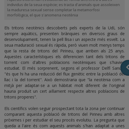
individus de la seua espècie; es tracta d'animals que assoleixen
la maduresa sexual sense completar la metamorfosi
morfològica, el que s'anomena neotènia
Els tritons neotènics descoberts pels experts de la UdL són
sempre aquàtics, presenten brànquies en diversos graus de
desenvolupament, tenen la pell llisa i un aspecte més esvelt. La
seua maduració sexual és ràpida, però viuen molt menys temps
que la resta de tritons del Pirineu, que arriben als 25 anys.
Aquestes característiques els diferencien tant dels tritons de
torrent com d'altres poblacions neotèniques que s'havien
estudiat. El més sorprenent, segons el professor Delfí Sanuy,
"és que hi ha una reducció del flux genètic entre la població del
llac i la del torrent". Això demostraria que "la neotènia com a
mitjà per adaptar-se a un hàbitat molt diferent de l'original
hauria produït un cert aïllament respecte altres poblacions de
tritons properes".
Els científics volen seguir prospectant tota la zona per continuar
comparant aquesta població de tritons del Pirineu amb altres
pròximes i per estudiar el seu procés evolutiu. La pregunta que
queda a l'aire és com aquests animals s'han adaptat a unes