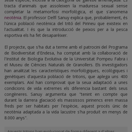
tracta d'animals que assoleixen la maduresa sexual sense
completar la metamorfosi morfològica, el que s'anomena
neotènia
. El professor Delfí Sanuy explica que, probablement, és
l'única població neotènica del tritó del Pirineu que existeix en
l'actualitat. I és que la introducció de peixos per a la pesca
esportiva els ha fet desaparèixer.
El projecte, que s'ha dut a terme amb el patrocini del Programa
de Biodiversitat d'Endesa, ha comptat amb la col·laboració de
l'Institut de Biologia Evolutiva de la Universitat Pompeu Fabra i
el Museu de Ciències Naturals de Granollers. Els investigadors
han analitzat les característiques morfològiques, ecològiques i
genètiques d'aquesta població de tritons, que aplega uns 400
exemplars. Així han comprovat que la seua adaptació a unes
condicions de vida extremes els diferencia bastant dels seus
congèneres. Sanuy argumenta que "tenint en compte que
durant la darrera glaciació els massissos pirinencs eren massa
freds per ser habitats per l'espècie, aquest procés únic de
neotènia adaptada a la vida lacustre s'ha produït en menys de
8.000 anys".
Aquests tritons han evolucionat de forma diferent a d'altres