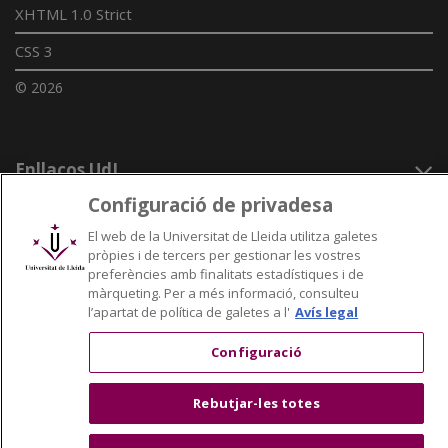
XHTML 1.0 Strict
CSS 3
© 2026
Enllaços UdL
Configuració de privadesa
Xarxes universitàries
El web de la Universitat de Lleida utilitza galetes
pròpies i de tercers per gestionar les vostres
preferències amb finalitats estadístiques i de
màrqueting. Per a més informació, consulteu
l’apartat de política de galetes a l'
Avís legal
Configuració
Rebutjar-les totes