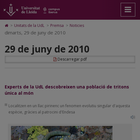
29
Anar
Anar
Anar
Cerca
Accessibilitat.
a
al
al
Universitat
de
la
contingut
Mapa
de
pàgina
principal
Web.
Lleida
juny
Icono
>
Unitats de la UdL
>
Premsa
>
Noticies
principal.
de
Universitat
de
dimarts, 29 de juny de 2010
de
Universitat
la
de
Home
de
pàgina
Lleida
para
2010
29 de juny de 2010
Lleida
ir
a
la
Descarregar pdf
página
de
inicio
Experts de la UdL descobreixen una població de tritons
única al món
Localitzen en un llac pirinenc un fenomen evolutiu singular d'aquesta
espècie, gràcies al patrocini d'Endesa