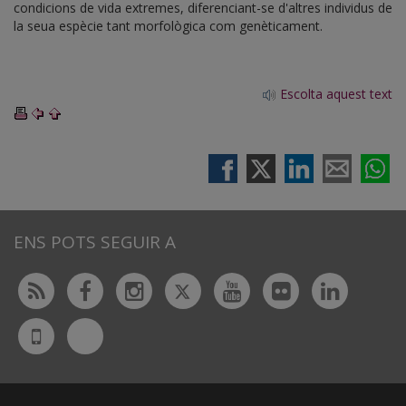
condicions de vida extremes, diferenciant-se d'altres individus de
la seua espècie tant morfològica com genèticament.
Escolta aquest text
ENS POTS SEGUIR A
Twitter
Rss
Facebook
Instagram
Youtube
Flickr
Linked
Bluesky
UdL
App