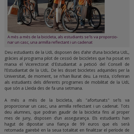
A més a més de la bicicleta, als estudiants se'ls va proporcio-
nar un casc, una armilla reflectant i un cadenat
Deu estudiants de la UdL disposen des d’ahir d’una bicicleta UdL,
gràcies al programa pilot de cessió de bicicletes que ha posat en
marxa el Vicerectorat d'Estudiantat a petició del Consell de
l’Estudiantat de la UdL. De les disset bicicletes adquirides per la
Universitat, de moment, se n'han lliurat deu. La resta, s’oferiran
als estudiants dels diferents programes de mobilitat de la UdL
que són a Lleida des de fa una setmana.
A més a més de la bicicleta, als "afortunats" se'ls va
proporcionar un casc, una armilla reflectant i un cadenat. Tots
deu alumnes, que podran gaudir de la bicicleta fins al proper
mes de juny, disposen d’un assegurança. Els estudiants han
hagut de dipositar una fiança de 99 euros que els serà
retornada gairebé en la seua totalitat en finalitzar el període de