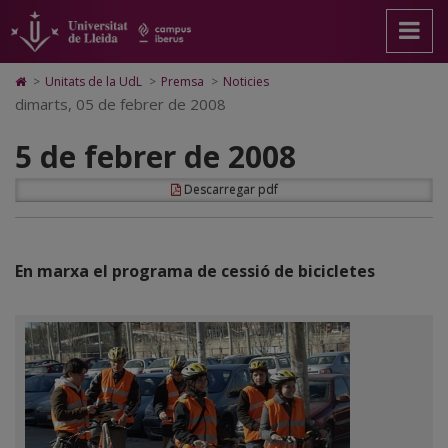
5
Anar
Anar
Anar
Cerca
Accessibilitat.
a
al
al
Universitat
de
la
contingut
Mapa
de
pàgina
principal
Web.
Lleida
febrer
Icono
>
Unitats de la UdL
>
Premsa
>
Noticies
principal.
de
Universitat
de
dimarts, 05 de febrer de 2008
de
Universitat
la
de
Home
de
pàgina
Lleida
para
2008
5 de febrer de 2008
Lleida
ir
a
la
Descarregar pdf
página
de
inicio
En marxa el programa de cessió de bicicletes