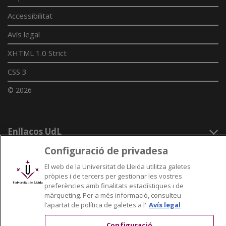
Accessibilitat
Avís legal
XHTML 1.0 Strict
CSS 3
© 2026
Enllaços UdL
Configuració de privadesa
Xarxes universitàries
El web de la Universitat de Lleida utilitza galetes
pròpies i de tercers per gestionar les vostres
preferències amb finalitats estadístiques i de
màrqueting. Per a més informació, consulteu
l’apartat de política de galetes a l'
Avís legal
Configuració