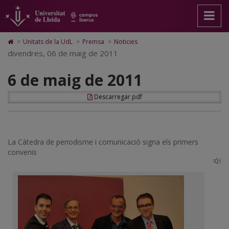
6
Anar
Anar
Anar
Cerca
Accessibilitat.
a
al
al
Universitat
de
la
contingut
Mapa
de
pàgina
principal
Web.
Lleida
maig
Icono
>
Unitats de la UdL
>
Premsa
>
Noticies
principal.
de
Universitat
de
divendres, 06 de maig de 2011
de
Universitat
la
de
Home
de
pàgina
Lleida
para
2011
6 de maig de 2011
Lleida
ir
a
la
Descarregar pdf
página
de
inicio
La Càtedra de periodisme i comunicació signa els primers
convenis