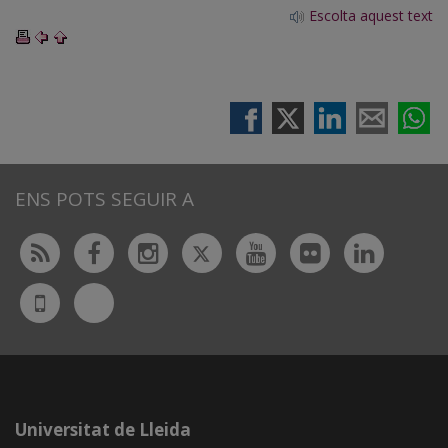
Escolta aquest text
ENS POTS SEGUIR A
Twitter
Rss
Facebook
Instagram
Youtube
Flickr
Linked
Bluesky
UdL
App
Universitat de Lleida