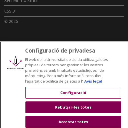
XHTML 1.0 Strict
CSS 3
© 2026
Enllaços UdL
Configuració de privadesa
Xarxes universitàries
El web de la Universitat de Lleida utilitza galetes
pròpies i de tercers per gestionar les vostres
preferències amb finalitats estadístiques i de
màrqueting. Per a més informació, consulteu
l’apartat de política de galetes a l'
Avís legal
Configuració
Rebutjar-les totes
Acceptar totes