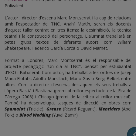
Polivalent.
L'actor i director d'escena Marc Montserrat i la cap de relacions
amb l'espectador del TNC, Anahí Martín, seran els docents
d'aquest taller centrat en tres ítems: la desinhibició, la tècnica
teatral i la construcció del personatge. L'alumnat treballarà en
petits grups textos de diferents autors com William
Shakespeare, Federico García Lorca o David Mamet.
Format a Londres, Marc Montserrat és el responsable del
projecte pedagògic "Un dia al TNC", pensat per estudiantat
d'ESO i Batxillerat. Com actor, ha treballat a les ordres de Josep
Maria Flotats, Adolfo Marsillach, Mario Gas o Sergi Belbel, entre
altres. Com a director d'escena, destaquen els seus treballs a
l'òpera Bastià i Bastiana (premi al millor espectacle de la Fira de
Tàrrega 2006) i Chicago (premi de la crítica al millor musical).
També ha desenvolupat tasques de direcció en obres com
Spamalot
(Tricicle),
Grease
(Ricard Reguant),
Mentiders
(Abel
Folk) o
Blood Wedding
(Yuval Zamir).