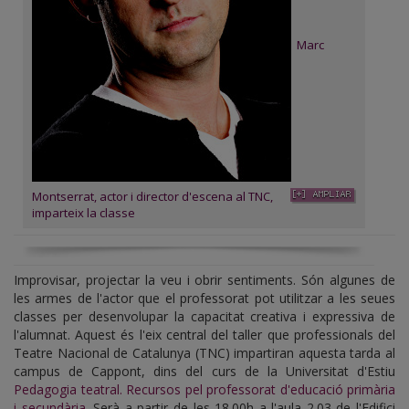
Marc
Montserrat, actor i director d'escena al TNC,
imparteix la classe
Improvisar, projectar la veu i obrir sentiments. Són algunes de
les armes de l'actor que el professorat pot utilitzar a les seues
classes per desenvolupar la capacitat creativa i expressiva de
l'alumnat. Aquest és l'eix central del taller que professionals del
Teatre Nacional de Catalunya (TNC) impartiran aquesta tarda al
campus de Cappont, dins del curs de la Universitat d'Estiu
Pedagogia teatral. Recursos pel professorat d'educació primària
i secundària
. Serà a partir de les 18.00h a l'aula 2.03 de l'Edifici