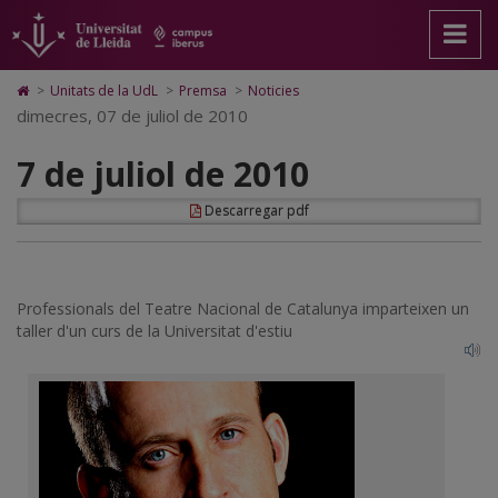
7
Anar
Anar
Anar
Cerca
Accessibilitat.
a
al
al
Universitat
de
la
contingut
Mapa
de
pàgina
principal
Web.
Lleida
juliol
Icono
>
Unitats de la UdL
>
Premsa
>
Noticies
principal.
de
Universitat
de
dimecres, 07 de juliol de 2010
de
Universitat
la
de
Home
de
pàgina
Lleida
para
2010
7 de juliol de 2010
Lleida
ir
a
la
Descarregar pdf
página
de
inicio
Professionals del Teatre Nacional de Catalunya imparteixen un
taller d'un curs de la Universitat d'estiu