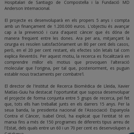
Hospitalari de Santiago de Compostel·la i la Fundació MD
Anderson Internacional.
El projecte es desenvoluparà en els propers 5 anys i compta
amb un finançament de 1.200.000 euros. L'objectiu és avançar
cap a la prevenció i cura d'aquest càncer que és dóna de
manera freqüent entre les dones. Ara per ara, mitjançant la
cirurgia es resolen satisfactòriament un 80 per cent dels casos,
però, en el 20 per cent restant, els efectes són letals tal com
explica Reventós. Per aquest motiu, la recerca es focalitzarà en
comprendre millor els motius que provoquen l'alteració
molecular que l'origina, per tal que, posteriorment, es puguin
establir nous tractaments per combatre'l.
El director de l'Institut de Recerca Biomèdica de Lleida, Xavier
Matías-Guiu ha destacat l'oportunitat que suposa desenvolupar
el projecte de forma conjunta entre 5 grups de recerca, pel fet
que, tots ells han treballat junts en els darrers 15 anys. Per la
seua banda, la presidenta nacional de l'Associació Espanyola
Contra el Càncer, Isabel Oriol, ha explicat que l'entitat té en
marxa fins a més de 150 programes de diferents tipus arreu de
l'Estat, dels quals entre un 60 i un 70 per cent es desenvolupen a
Catalunya.