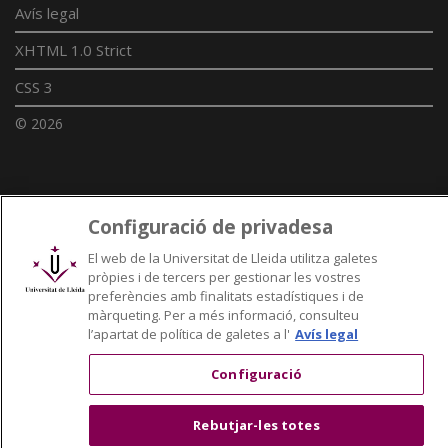
Avís legal
XHTML 1.0 Strict
CSS 3
© 2026
Enllaços UdL
Configuració de privadesa
Xarxes universitàries
El web de la Universitat de Lleida utilitza galetes
pròpies i de tercers per gestionar les vostres
preferències amb finalitats estadístiques i de
màrqueting. Per a més informació, consulteu
l’apartat de política de galetes a l'
Avís legal
Configuració
Rebutjar-les totes