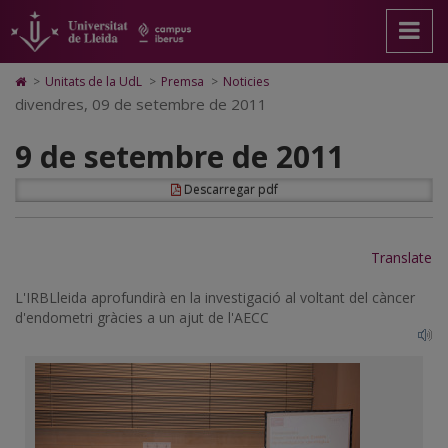
9
Anar
Anar
Anar
Cerca
Accessibilitat.
a
al
al
Universitat
de
la
contingut
Mapa
de
pàgina
principal
Web.
Lleida
setembre
Icono
>
Unitats de la UdL
>
Premsa
>
Noticies
principal.
de
Universitat
de
divendres, 09 de setembre de 2011
de
Universitat
la
de
Home
de
pàgina
Lleida
para
2011
9 de setembre de 2011
Lleida
ir
a
la
Descarregar pdf
página
de
inicio
Translate
L'IRBLleida aprofundirà en la investigació al voltant del càncer
d'endometri gràcies a un ajut de l'AECC