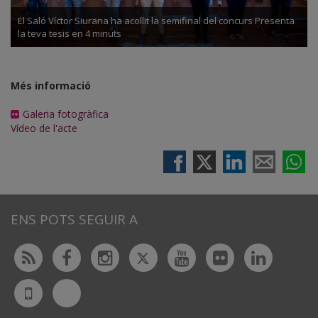
El Saló Víctor Siurana ha acollit la semifinal del concurs Presenta
la teva tesis en 4 minuts
Més informació
Galeria fotogràfica
Vídeo de l'acte
ENS POTS SEGUIR A
Twitter
Rss
Facebook
Instagram
Youtube
Flickr
Linked
Bluesky
UdL
App