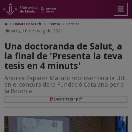
Una
Anar
Anar
Anar
Cerca
Accessibilitat.
a
al
al
Universitat
doctoranda
la
contingut
Mapa
de
pàgina
principal
Web.
Lleida
de
Icono
>
Unitats de la UdL
>
Premsa
>
Noticies
principal.
de
Universitat
de
dimarts, 18 de maig de 2021
Salut,
Universitat
la
de
Home
de
pàgina
Lleida
para
a
Una doctoranda de Salut, a
Lleida
ir
a
la
la final de 'Presenta la teva
la
página
final
tesis en 4 minuts'
de
inicio
de
Andrea Zapater Matute representarà la UdL
'Presenta
en el concurs de la Fundació Catalana per a
la
la Recerca
teva
Descarregar pdf
tesis
en
4