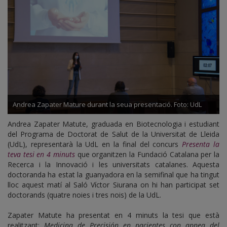
minuts'
Andrea Zapater Mature durant la seua presentació. Foto: UdL
Andrea Zapater Matute, graduada en Biotecnologia i estudiant
del Programa de Doctorat de Salut de la Universitat de Lleida
(UdL), representarà la UdL en la final del concurs
Presenta la
teva tesi en 4 minuts
que organitzen la Fundació Catalana per la
Recerca i la Innovació i les universitats catalanes. Aquesta
doctoranda ha estat la guanyadora en la semifinal que ha tingut
lloc aquest matí al Saló Víctor Siurana on hi han participat set
doctorands (quatre noies i tres nois) de la UdL.
Zapater Matute ha presentat en 4 minuts la tesi que està
realitzant:
Medicina de Precisión en pacientes con apnea del