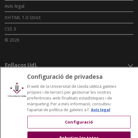
Avís legal
XHTML 1.0 Strict
CSS 3
© 2026
Enllaços UdL
Configuració de privadesa
Xarxes universitàries
El web de la Universitat de Lleida utilitza galetes
pròpies i de tercers per gestionar les vostres
preferències amb finalitats estadístiques i de
màrqueting. Per a més informació, consulteu
l’apartat de política de galetes a l'
Avís legal
Configuració
Rebutjar-les totes