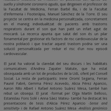
sueño y síndrome coronario agudo
, que dirigeixen el professor de
la Facultat de Medicina, Ferran Barbé Illa, i de la Facultat
d'Infermeria i Fisoteràpia, Manuel Sánchez de la Torre. El seu
projecte se centra en la medicina personalitzada, concretament
en el maneig individualitzat de pacients amb trastorns
respiratoris durant el son que han patit un infart agut de
miocardi. La recerca apunta que salut del son és un pilar
fonamental per gestionar els factors de risc cardiovascular de la
nostra població i que tractar aquest trastorn podria ser una
solució personalitzada per reduir el risc d'un nou episodi
cardiovascular.
El jurat ha valorat la claredat del seu discurs i les habilitats
comunicatives d'Andrea Zapater Matute, que ha estat
obsequiada amb un lot de productes de la UdL oferit pel Consell
Social. La resta de participants: Irene Oromí Segarra, Ferran
Pauné Fabré, Gemma Pérez Acevedo, Alicia Pérez Aparicio,
Aaron Rillo Albert i Rafael Antonio Suárez Mesa, també han
rebut un obsequi. El jurat -format per Olga Martín Belloso,
Estanislau Fons Solé i Anna Sàez Mateu- també ha destacat les
presentacions de tesis d'Alicia Pérez Aparicio -
Sense and
sensitivity-
i de Rafael Antonio Suárez Mesa -
Análisis genómico