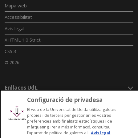
Mapa web
Accessibilitat
Avís legal
XHTML 1.0 Strict
CSS 3
© 2026
Enllaços UdL
Configuració de privadesa
Xarxes universitàries
El web de la Universitat de Lleida utilitza galetes
pròpies i de tercers per gestionar les vostres
preferències amb finalitats estadístiques i de
màrqueting. Per a més informació, consulteu
l’apartat de política de galetes a l'
Avís legal