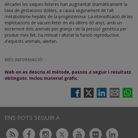
dècades les vaques lleteres han augmentat dramàticament la
taxa de gestacions dobles, a causa segurament de l'alt
metabolisme hepàtic de la progesterona. La intensificació de les
explotacions de vacum lleter en els últims 60 anys, amb un
increment dels animals per granja i de la pressió genètica per
produir més llet, ha minvat i alterat la funció reproductiva
d'aquests animals, alerten.
MÉS INFORMACIÓ:
Web on es descriu el mètode, passos a seguir i resultats
obtinguts. Inclou material gràfic.
ENS POTS SEGUIR A
Twitter
Rss
Facebook
Instagram
Youtube
Flickr
Linked