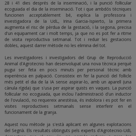
28 i 41 dies després de la inseminació, i la punció fol·licular
ecoguiada el dia de la inseminació. Tot i que ambdós tècniques
funcionen acceptablement bé, explica la professora i
investigadora de la UdL, Irina Garcia-Ispierto, la primera
augmenta el risc de pèrdua de la gestació, i la segona, precisa
d'un equipament car i molt temps, ja que no es pot fer a ritme
de visita reproductiva setmanal. Tot i reduir les gestacions
dobles, aquest darrer mètode no les elimina del tot.
Les investigadores i investigadors del Grup de Reproducció
Animal d'Agrotecnio han desenvolupat una nova tècnica perquè
pugui ser feta en pocs minuts per personal tècnic amb
experiència en palpació. Consisteix en fer la punció del fol·licle
més petit el dia de la IA sense aspirar-lo, amb un aparell (una
cànula rígida) que s'usa per aspirar quists en vaques. La punció
fol·licular no ecoguiada, que inclou l'administració d'un inductor
de l'ovulació, no requereix anestèsia, és indolora i es pot fer en
visites reproductives setmanals sense interferir en el
funcionament de la granja.
Aquest nou mètode ja s'està aplicant en algunes explotacions
del Segrià. Els resultats obtinguts pels experts d'Agrotecnio-UdL