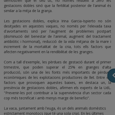
demostren que el seu ús, no només redueix a zero les
gestacions dobles sinó que la fertilitat posterior de l'animal és
similar a la mitja de la granja.
Les gestacions dobles, explica Irina Garcia-Ispierto no són
desitjades en aquestes vaques, no només per l'elevada taxa
d'avortaments sinó per l'augment de problemes postpart
(disminució del benestar de l'animal, augment del tractament
antibiòtic i hormonal), reducció de la vida mitjana de la mare i
increment de la mortalitat de la cria, tots ells factors que
afecten negativament en la rendibilitat de les granges.
Com a tall d'exemple, les pèrdues de gestació durant el primer
trimestre, que poden superar el 25% en granges d'alta
producció, són una de les fonts més importants de pèrdues
econòmiques de les explotacions productores de llet. Entre els
factors que provoquen aquestes baixes, en destaca un, la
presència de gestacions dobles, afirmen els experts de la UdL.
"Prevenir-les pot contribuir a la supervivència d'un sector cada
cop més tecnificat i amb menys marge de benefici".
La vaca, juntament amb l'euga, és un dels animals domèstics
estrictament monotocs (que té una sola cria). En les últimes