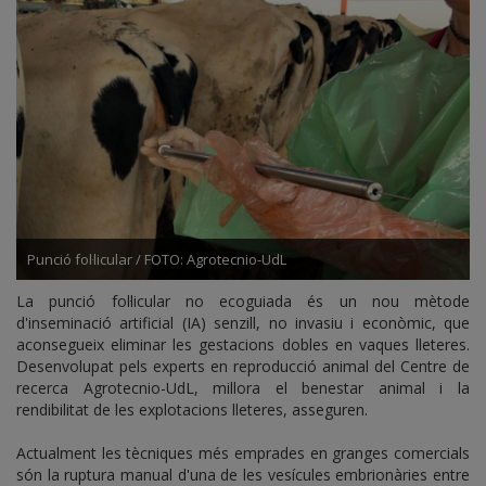
Punció fol·licular / FOTO: Agrotecnio-UdL
La punció fol·licular no ecoguiada és un nou mètode
d'inseminació artificial (IA) senzill, no invasiu i econòmic, que
aconsegueix eliminar les gestacions dobles en vaques lleteres.
Desenvolupat pels experts en reproducció animal del Centre de
recerca Agrotecnio-UdL, millora el benestar animal i la
rendibilitat de les explotacions lleteres, asseguren.
Actualment les tècniques més emprades en granges comercials
són la ruptura manual d'una de les vesícules embrionàries entre