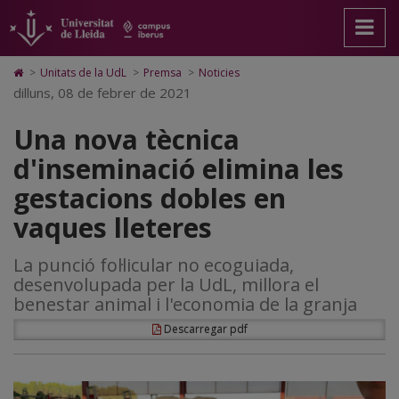
Una
Anar
Anar
Anar
Cerca
Accessibilitat.
a
al
al
Universitat
nova
la
contingut
Mapa
de
pàgina
principal
Web.
Lleida
tècnica
Icono
>
Unitats de la UdL
>
Premsa
>
Noticies
principal.
de
Universitat
de
dilluns, 08 de febrer de 2021
d'inseminació
Universitat
la
de
Home
de
pàgina
Lleida
para
elimina
Una nova tècnica
Lleida
ir
a
les
d'inseminació elimina les
la
página
gestacions
gestacions dobles en
de
inicio
dobles
vaques lleteres
en
La punció fol·licular no ecoguiada,
vaques
desenvolupada per la UdL, millora el
lleteres
benestar animal i l'economia de la granja
Descarregar pdf