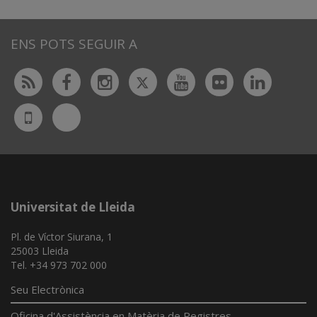
ENS POTS SEGUIR A
Twitter
Rss
Facebook
Instagram
Youtube
Flickr
Linked
Bluesky
UdL
App
Universitat de Lleida
Pl. de Víctor Siurana, 1
25003 Lleida
Tel. +34 973 702 000
Seu Electrònica
Oficina d'Assistència en Matèria de Registres