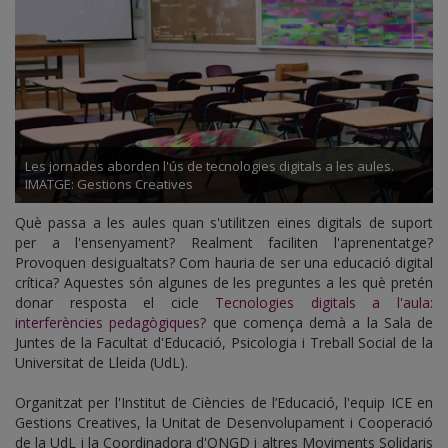
Les jornades aborden l'ús de tecnologies digitals a les aules.
IMATGE: Gestions Creatives
Què passa a les aules quan s'utilitzen eines digitals de suport
per a l'ensenyament? Realment faciliten l'aprenentatge?
Provoquen desigualtats? Com hauria de ser una educació digital
crítica? Aquestes són algunes de les preguntes a les què pretén
donar resposta el cicle
Tecnologies digitals a l'aula:
interferències pedagògiques?
que comença demà a la Sala de
Juntes de la Facultat d'Educació, Psicologia i Treball Social de la
Universitat de Lleida (UdL).
Organitzat per l'Institut de Ciències de l’Educació, l'equip ICE en
Gestions Creatives, la Unitat de Desenvolupament i Cooperació
de la UdL i la Coordinadora d'ONGD i altres Moviments Solidaris