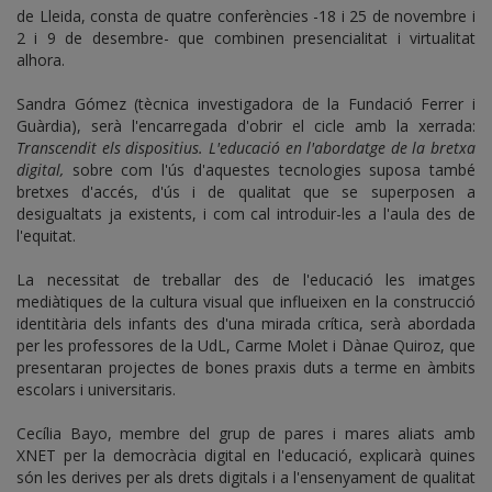
de Lleida, consta de quatre conferències -18 i 25 de novembre i
2 i 9 de desembre- que combinen presencialitat i virtualitat
alhora.
Sandra Gómez (tècnica investigadora de la Fundació Ferrer i
Guàrdia), serà l'encarregada d'obrir el cicle amb la xerrada:
Transcendit els dispositius. L'educació en l'abordatge de la bretxa
digital,
sobre com l'ús d'aquestes tecnologies suposa també
bretxes d'accés, d'ús i de qualitat que se superposen a
desigualtats ja existents, i com cal introduir-les a l'aula des de
l'equitat.
La necessitat de treballar des de l'educació les imatges
mediàtiques de la cultura visual que influeixen en la construcció
identitària dels infants des d'una mirada crítica, serà abordada
per les professores de la UdL, Carme Molet i Dànae Quiroz, que
presentaran projectes de bones praxis duts a terme en àmbits
escolars i universitaris.
Cecília Bayo, membre del grup de pares i mares aliats amb
XNET per la democràcia digital en l'educació, explicarà quines
són les derives per als drets digitals i a l'ensenyament de qualitat