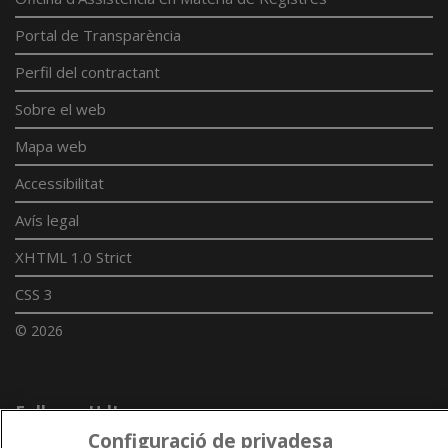
Portal de Transparència
Perfil del contractant
Sobre el web
Mapa web
Accessibilitat
Avís legal
XHTML 1.0 Strict
CSS 3
© 2026
Enllaços UdL
Configuració de privadesa