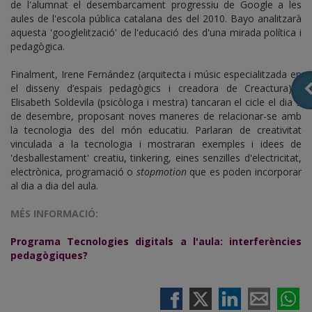
de l'alumnat el desembarcament progressiu de Google a les
aules de l'escola pública catalana des del 2010. Bayo analitzarà
aquesta 'googlelització' de l'educació des d'una mirada política i
pedagògica.
Finalment, Irene Fernández (arquitecta i músic especialitzada en
el disseny d’espais pedagògics i creadora de Creactura) i
Elisabeth Soldevila (psicòloga i mestra) tancaran el cicle el dia 9
de desembre, proposant noves maneres de relacionar-se amb
la tecnologia des del món educatiu. Parlaran de creativitat
vinculada a la tecnologia i mostraran exemples i idees de
'desballestament' creatiu, tinkering, eines senzilles d'electricitat,
electrònica, programació o
stopmotion
que es poden incorporar
al dia a dia del aula.
MÉS INFORMACIÓ:
Programa Tecnologies digitals a l'aula: interferències
pedagògiques?