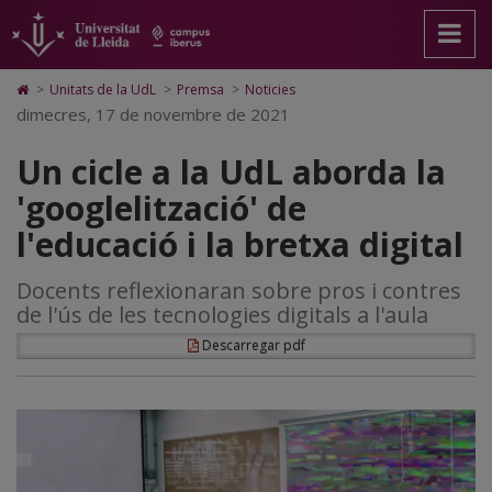
Un
Anar
Anar
Anar
Cerca
Accessibilitat.
a
al
al
Universitat
cicle
la
contingut
Mapa
de
pàgina
principal
Web.
Lleida
a
Icono
>
Unitats de la UdL
>
Premsa
>
Noticies
principal.
de
Universitat
de
dimecres, 17 de novembre de 2021
la
Universitat
la
de
Home
de
pàgina
Lleida
para
UdL
Un cicle a la UdL aborda la
Lleida
ir
a
aborda
'googlelització' de
la
página
la
l'educació i la bretxa digital
de
inicio
'googlelització'
Docents reflexionaran sobre pros i contres
de
de l'ús de les tecnologies digitals a l'aula
l'educació
Descarregar pdf
i
la
bretxa
digital