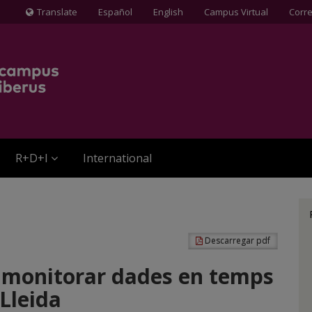
Translate
Español
English
Campus Virtual
Corr
Icona
de
Globus
terraqüi
R+D+I
International
Descarregar pdf
 monitorar dades en temps
 Lleida