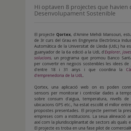
de
Hi optaven 8 projectes que havien d
inicio
Desenvolupament Sostenible
El projecte
Qortex
, d'Amine Mehdi Mansouri, estu
de 3r curs del Grau en Enginyeria Electrònica Indust
Automàtica de la Universitat de Lleida (UdL) ha es
guanyador de la 6a edició a la UdL d'
Explorer, jov
solucions
,
un programa que promou Banco Sant
per convertir en negocis sostenibles les idees de
d'entre 18 i 31 anys i que coordina la
Cà
d'emprenedoria de la UdL
.
Qortex, una aplicació web on es poden conn
sensors per monitorar i controlar dades a temps
sobre consum d'aigua, temperatura, nivells de
ubicacions GPS etc., ha estat escollit el millor entre
propostes presentades. El projecte permet la presa
empreses com a institucions. La seua alineació 
així com la pluridisciplinaritat de sectors als quals
El projecte es troba en una fase pilot de comercial