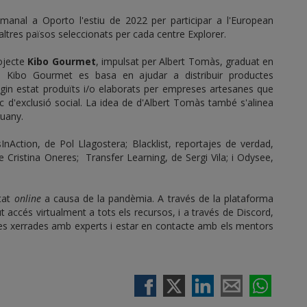
anal a Oporto l'estiu de 2022 per participar a l'European
ltres països seleccionats per cada centre Explorer.
rojecte
Kibo Gourmet
, impulsat per Albert Tomàs, graduat en
L. Kibo Gourmet es basa en ajudar a distribuir productes
hagin estat produïts i/o elaborats per empreses artesanes que
c d'exclusió social. La idea de d'Albert Tomàs també s'alinea
guany.
InAction, de Pol Llagostera; Blacklist, reportajes de verdad,
 Cristina Oneres; Transfer Learning, de Sergi Vila; i Odysee,
stat
online
a causa de la pandèmia. A través de la plataforma
t accés virtualment a tots els recursos, i a través de Discord,
les xerrades amb experts i estar en contacte amb els mentors