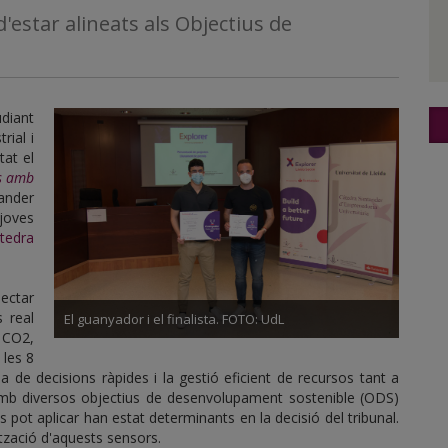
'estar alineats als Objectius de
diant
rial i
tat el
es amb
ander
 joves
tedra
ectar
 real
El guanyador i el finalista. FOTO: UdL
 CO2,
 les 8
 de decisions ràpides i la gestió eficient de recursos tant a
amb diversos objectius de desenvolupament sostenible (ODS)
 es pot aplicar han estat determinants en la decisió del tribunal.
ització d'aquests sensors.