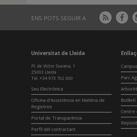
Rss
Fac
ENS POTS SEGUIR A
Universitat de Lleida
Enllaç
Pl. de Víctor Siurana, 1
Campus
25003 Lleida
Parc Ag
Tel. +34 973 702 000
Seu Electrònica
Arborè
Oficina d'Assistència en Matèria de
Butllet
Registres
Centre 
Portal de Transparència
Reposit
Perfil del contractant