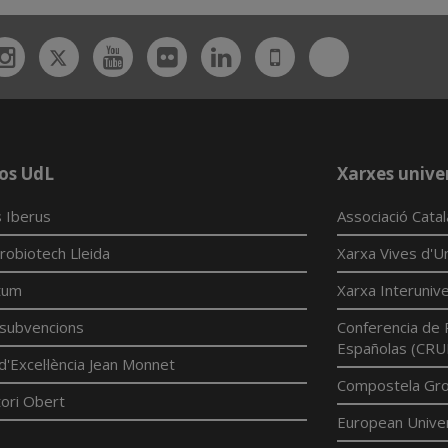
Twitter
Bluesky
ebook
Instagram
Youtube
Flickr
Linkedin
UdL
App
os UdL
Xarxes univer
 Iberus
Associació Cata
robiotech Lleida
Xarxa Vives d'Un
tum
Xarxa Interunive
í subvencions
Conferencia de 
Españolas (CRU
d'Excel·lència Jean Monnet
Compostela Grou
ori Obert
European Univer