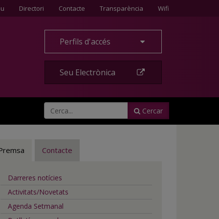
Contacte
eu
Directori
Contacte
Transparència
Wifi
Perfils d'accés
Seu Electrònica
Cercar
Premsa
Contacte
Darreres notícies
Activitats/Novetats
Agenda Setmanal