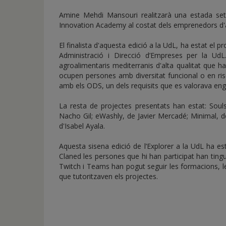
Amine Mehdi Mansouri realitzarà una estada setm
Innovation Academy al costat dels emprenedors d'a
El finalista d'aquesta edició a la UdL, ha estat el p
Administració i Direcció d’Empreses per la Ud
agroalimentaris mediterranis d'alta qualitat que 
ocupen persones amb diversitat funcional o en ris
amb els ODS, un dels requisits que es valorava en
La resta de projectes presentats han estat: Souls
Nacho Gil; eWashly, de Javier Mercadé; Minimal, de
d'Isabel Ayala.
Aquesta sisena edició de l’Explorer a la UdL ha e
Claned les persones que hi han participat han tingu
Twitch i Teams han pogut seguir les formacions, 
que tutoritzaven els projectes.