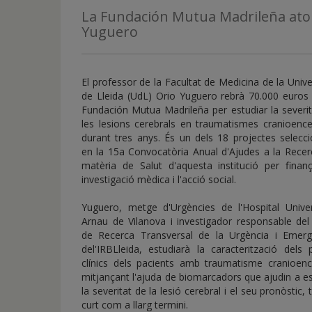
de
La Fundación Mutua Madrileña ator
inicio
Yuguero
El professor de la Facultat de Medicina de la Unive
de Lleida (UdL) Orio Yuguero rebrà 70.000 euros 
Fundación Mutua Madrileña per estudiar la severi
les lesions cerebrals en traumatismes cranioence
durant tres anys. És un dels 18 projectes selecc
en la 15a Convocatòria Anual d'Ajudes a la Recer
matèria de Salut d'aquesta institució per finanç
investigació mèdica i l'acció social.
Yuguero, metge d'Urgències de l'Hospital Univers
Arnau de Vilanova i investigador responsable del
de Recerca Transversal de la Urgència i Emerg
del'IRBLleida, estudiarà la caracterització dels p
clínics dels pacients amb traumatisme cranioence
mitjançant l'ajuda de biomarcadors que ajudin a es
la severitat de la lesió cerebral i el seu pronòstic, 
curt com a llarg termini.