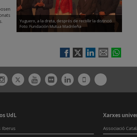
posen
ionats
Yuguero, a la dreta, després de recollir la distinció
s.
Foto: Fundación Mutua Madrileña
Twitter
Bluesky
ebook
Instagram
Youtube
Flickr
Linkedin
UdL
App
os UdL
Xarxes univer
 Iberus
Associació Cata