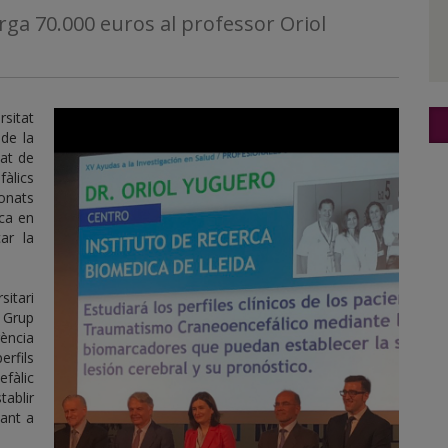
ga 70.000 euros al professor Oriol
rsitat
de la
tat de
fàlics
ionats
ca en
ar la
itari
 Grup
ència
erfils
fàlic
tablir
tant a