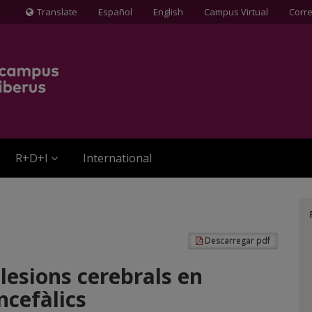
Translate
Español
English
Campus Virtual
Corr
Icona
de
Globus
terraqüi
R+D+I
International
Descarregar pdf
 lesions cerebrals en
cefàlics