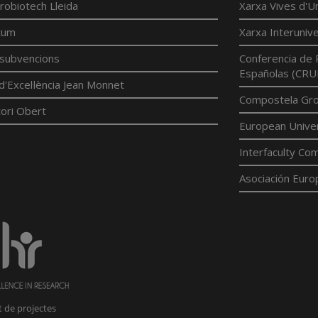
robiotech Lleida
Xarxa Vives d'Un
tum
Xarxa Interunive
í subvencions
Conferencia de 
Españolas (CRU
d'Excel·lència Jean Monnet
Compostela Grou
ori Obert
European Univer
Interfaculty Com
Asociación Euro