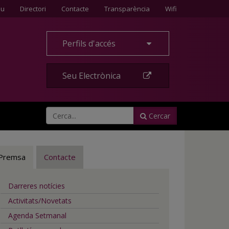
Contacte
eu
Directori
Contacte
Transparència
Wifi
Perfils d'accés
Seu Electrònica
Cercar
Premsa
Contacte
Darreres notícies
Activitats/Novetats
Agenda Setmanal