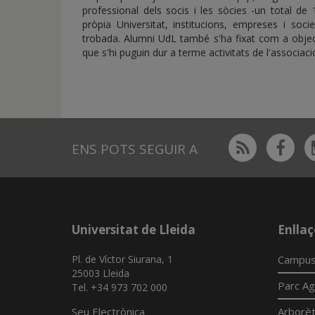
professional dels socis i les sòcies -un total de
pròpia Universitat, institucions, empreses i socie
trobada. Alumni UdL també s'ha fixat com a objec
que s'hi puguin dur a terme activitats de l'associaci
Rss
Fac
ENS POTS SEGUIR A
Universitat de Lleida
Enllaç
Pl. de Víctor Siurana, 1
Campus
25003 Lleida
Parc Ag
Tel. +34 973 702 000
Seu Electrònica
Arborè