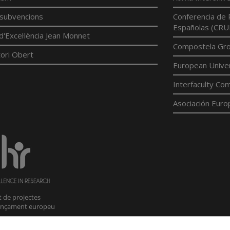
í subvencions
Conferencia de 
Españolas (CRU
d'Excel·lència Jean Monnet
Compostela Grou
ori Obert
European Univer
Interfaculty Com
Asociación Euro