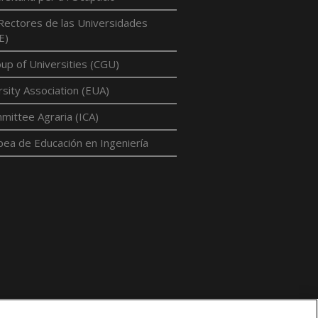
Rectores de las Universidades
E)
p of Universities (CGU)
sity Association (EUA)
mittee Agraria (ICA)
pea de Educación en Ingeniería