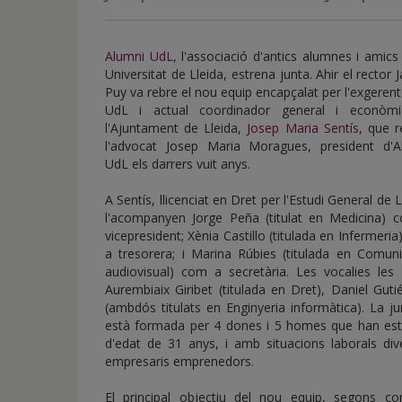
de
inicio
Alumni UdL
, l'associació d'antics alumnes i amics
Universitat de Lleida, estrena junta. Ahir el rector
Puy va rebre el nou equip encapçalat per l'exgerent
UdL i actual coordinador general i econòm
l'Ajuntament de Lleida,
Josep Maria Sentís
, que r
l'advocat Josep Maria Moragues, president d'A
UdL els darrers vuit anys.
A Sentís, llicenciat en Dret per l'Estudi General de L
l'acompanyen Jorge Peña (titulat en Medicina) 
vicepresident; Xènia Castillo (titulada en Infermeri
a tresorera; i Marina Rúbies (titulada en Comuni
audiovisual) com a secretària. Les vocalies les 
Aurembiaix Giribet (titulada en Dret), Daniel Gutié
(ambdós titulats en Enginyeria informàtica). La j
està formada per 4 dones i 5 homes que han estu
d'edat de 31 anys, i amb situacions laborals dive
empresaris emprenedors.
El principal objectiu del nou equip, segons 