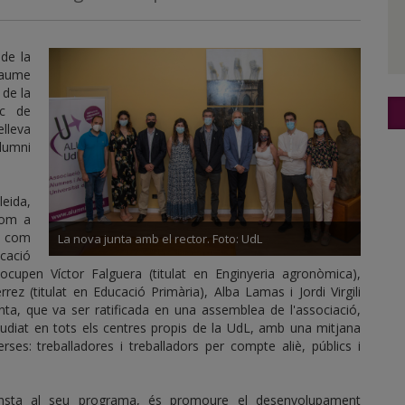
 de la
 Jaume
 de la
ic de
elleva
lumni
leida,
com a
a) com
La nova junta amb el rector. Foto: UdL
cació
ocupen Víctor Falguera (titulat en Enginyeria agronòmica),
rrez (titulat en Educació Primària), Alba Lamas i Jordi Virgili
unta, que va ser ratificada en una assemblea de l'associació,
diat en tots els centres propis de la UdL, amb una mitjana
rses: treballadores i treballadors per compte aliè, públics i
consta al seu programa, és promoure el desenvolupament