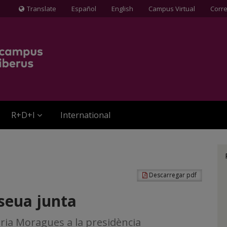
Translate
Español
English
Campus Virtual
Corr
Icona
de
Globus
terraqüi
R+D+I
International
Descarregar pdf
seua junta
aria Moragues a la presidència