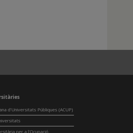
sitàries
lana d'Universitats Públiques (ACUP)
iversitats
rsitària per a l'Ocupació