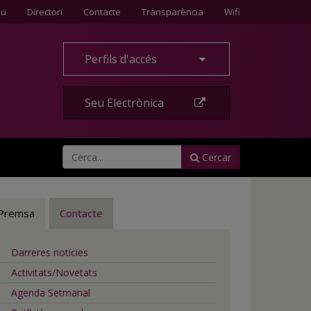
Contacte
eu
Directori
Contacte
Transparència
Wifi
Perfils d'accés
Seu Electrònica
Cercar
Premsa
Contacte
Darreres notícies
Activitats/Novetats
Agenda Setmanal