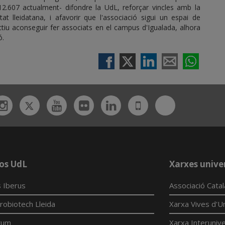
 12.607 actualment- difondre la UdL, reforçar vincles amb la
tat lleidatana, i afavorir que l'associació sigui un espai de
tiu aconseguir fer associats en el campus d'Igualada, alhora
ó.
Twitter
Bluesky
ebook
Instagram
Youtube
Flickr
Linkedin
UdL
App
os UdL
Xarxes univer
 Iberus
Associació Cata
robiotech Lleida
Xarxa Vives d'Un
tum
Xarxa Interunive