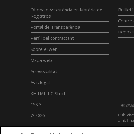
Oficina d'Assistència en Matèria de
Butllet
Registres
Centre 
Portal de Transparència
Reposit
Perfil del contractant
Sobre el web
Mapa web
Accessibilitat
Avís legal
XHTML 1.0 Strict
CSS 3
© 2026