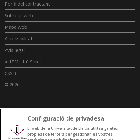
Perfil del contractant
Sobre el web
Mapa web
Accessibilitat
Avís legal
XHTML 1.0 Strict
CSS 3
© 2026
Enllaços UdL
Configuració de privadesa
Xarxes universitàries
El web de la Universitat de Lleida utilitza galetes
pròpies i de tercers per gestionar les vostres