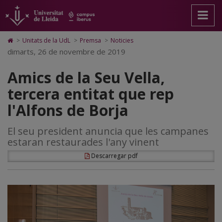
Amics
Anar
Anar
Anar
Cerca
Accessibilitat.
a
al
al
Universitat
de
la
contingut
Mapa
de
pàgina
principal
Web.
Lleida
la
Icono
>
Unitats de la UdL
>
Premsa
>
Noticies
principal.
de
Universitat
de
dimarts, 26 de novembre de 2019
Seu
Universitat
la
de
Home
de
pàgina
Lleida
para
Vella,
Amics de la Seu Vella,
Lleida
ir
a
tercera
tercera entitat que rep
la
página
entitat
l'Alfons de Borja
de
inicio
que
El seu president anuncia que les campanes
rep
estaran restaurades l'any vinent
l'Alfons
Descarregar pdf
de
Borja