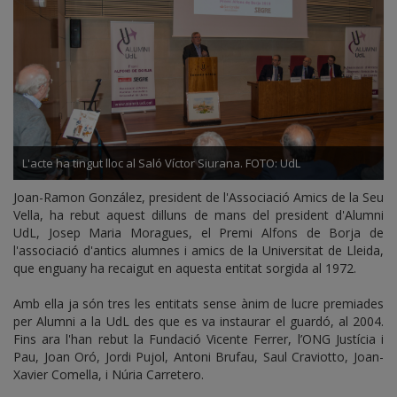
L'acte ha tingut lloc al Saló Víctor Siurana. FOTO: UdL
Joan-Ramon González, president de l'Associació Amics de la Seu
Vella, ha rebut aquest dilluns de mans del president d'Alumni
UdL, Josep Maria Moragues, el Premi Alfons de Borja de
l'associació d'antics alumnes i amics de la Universitat de Lleida,
que enguany ha recaigut en aquesta entitat sorgida al 1972.
Amb ella ja són tres les entitats sense ànim de lucre premiades
per Alumni a la UdL des que es va instaurar el guardó, al 2004.
Fins ara l'han rebut la Fundació Vicente Ferrer, l’ONG Justícia i
Pau, Joan Oró, Jordi Pujol, Antoni Brufau, Saul Craviotto, Joan-
Xavier Comella, i Núria Carretero.