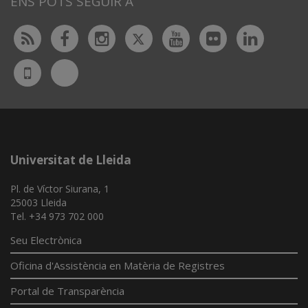
ENS POTS SEGUIR A
Twitter
Rss
Facebook
Instagram
Youtube
Flickr
Linked
Bluesky
UdL
App
Universitat de Lleida
Pl. de Víctor Siurana, 1
25003 Lleida
Tel. +34 973 702 000
Seu Electrònica
Oficina d'Assistència en Matèria de Registres
Portal de Transparència