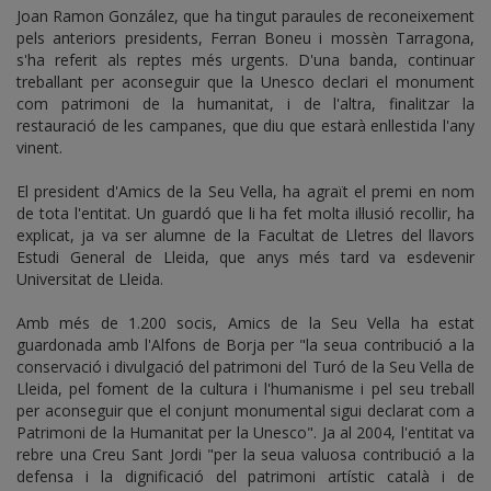
Joan Ramon González, que ha tingut paraules de reconeixement
pels anteriors presidents, Ferran Boneu i mossèn Tarragona,
s'ha referit als reptes més urgents. D'una banda, continuar
treballant per aconseguir que la Unesco declari el monument
com patrimoni de la humanitat, i de l'altra, finalitzar la
restauració de les campanes, que diu que estarà enllestida l'any
vinent.
El president d'Amics de la Seu Vella, ha agraït el premi en nom
de tota l'entitat. Un guardó que li ha fet molta il·lusió recollir, ha
explicat, ja va ser alumne de la Facultat de Lletres del llavors
Estudi General de Lleida, que anys més tard va esdevenir
Universitat de Lleida.
Amb més de 1.200 socis, Amics de la Seu Vella ha estat
guardonada amb l'Alfons de Borja per "la seua contribució a la
conservació i divulgació del patrimoni del Turó de la Seu Vella de
Lleida, pel foment de la cultura i l'humanisme i pel seu treball
per aconseguir que el conjunt monumental sigui declarat com a
Patrimoni de la Humanitat per la Unesco". Ja al 2004, l'entitat va
rebre una Creu Sant Jordi "per la seua valuosa contribució a la
defensa i la dignificació del patrimoni artístic català i de