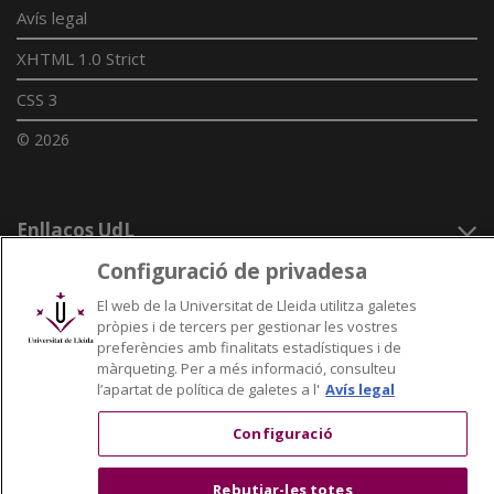
Avís legal
XHTML 1.0 Strict
CSS 3
© 2026
Enllaços UdL
Configuració de privadesa
Xarxes universitàries
El web de la Universitat de Lleida utilitza galetes
pròpies i de tercers per gestionar les vostres
preferències amb finalitats estadístiques i de
màrqueting. Per a més informació, consulteu
l’apartat de política de galetes a l'
Avís legal
Configuració
Rebutjar-les totes