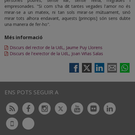
persones pobres, sense llar, sense feina, migrades i
empresonades. "Si com s'ha dit tantes vegades l'amor no és
mirar-se a un mateix, ni tan sols mirar-se mútuament, sinó
mirar tots alhora endavant, aquests [principis] són sens dubte
una manera de fer-ho".
Més informació
Discurs del rector de la UdL, Jaume Puy Llorens
Discurs de l'exrector de la UdL, Joan Viñas Salas
ENS POTS SEGUIR A
Twitter
Rss
Facebook
Instagram
Youtube
Flickr
Linked
Bluesky
UdL
App