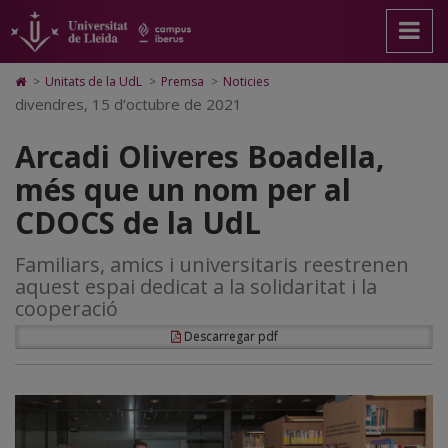
Arcadi
Anar
Anar
Anar
Cerca
Accessibilitat.
a
al
al
Universitat
Oliveres
la
contingut
Mapa
de
pàgina
principal
Web.
Lleida
Boadella,
Icono
>
Unitats de la UdL
>
Premsa
>
Noticies
principal.
de
Universitat
de
divendres, 15 d’octubre de 2021
més
Universitat
la
de
Home
de
pàgina
Lleida
para
que
Arcadi Oliveres Boadella,
Lleida
ir
a
un
més que un nom per al
la
página
nom
CDOCS de la UdL
de
inicio
per
Familiars, amics i universitaris reestrenen
al
aquest espai dedicat a la solidaritat i la
CDOCS
cooperació
de
Descarregar pdf
la
UdL