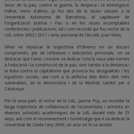
favor de la pau, contra la guerra, la despesa i la investigació
militar, entre d'altres, ja fos des de la seues classes a la
Universitat Autònoma de Barcelona, al capdavant de
l'organització Justícia i Pau o en les seues incomptables
conferències i publicacions, tal i com recordà qui fou rector de la
UdL entre 2003 i 2011 i amic personal de l'Arcadi, Joan Viñas.
Viñas va repassar la trajectòria d'Oliveres en un discurs
compromès, ple de reflexions i anècdotes personals, on va
destacar que l'amic i mestre va dedicar tota la seua vida només
a l'educació i la construcció de la pau, sinó també a la denúncia i
la lluita contra el capitalisme que provoca les desigualtats i les
injustícies socials, així com a la defensa dels drets dels més
vulnerables, de la democràcia i de la llibertat, també per a
Catalunya.
Per la seua part, el rector de la UdL, Jaume Puy, va recordar la
llarga trajectòria de col·laboració de l'economista i activista en
diverses activitats acadèmiques de la UdL durant més de 25
anys, així com el reconeixement i homenatge que li va dedicar la
Universitat de Lleida l'any 2009, un acte on hi va assistir.