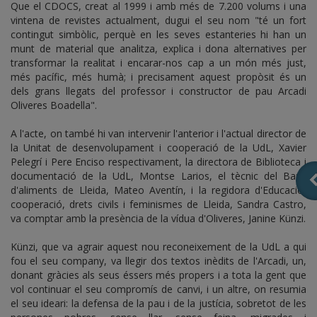
Que el CDOCS, creat al 1999 i amb més de 7.200 volums i una
vintena de revistes actualment, dugui el seu nom "té un fort
contingut simbòlic, perquè en les seves estanteries hi han un
munt de material que analitza, explica i dona alternatives per
transformar la realitat i encarar-nos cap a un món més just,
més pacífic, més humà; i precisament aquest propòsit és un
dels grans llegats del professor i constructor de pau Arcadi
Oliveres Boadella".
A l'acte, on també hi van intervenir l'anterior i l'actual director de
la Unitat de desenvolupament i cooperació de la UdL, Xavier
Pelegrí i Pere Enciso respectivament, la directora de Biblioteca i
documentació de la UdL, Montse Larios, el tècnic del Banc
d'aliments de Lleida, Mateo Aventín, i la regidora d'Educació,
cooperació, drets civils i feminismes de Lleida, Sandra Castro,
va comptar amb la presència de la vídua d'Oliveres, Janine Künzi.
Künzi, que va agrair aquest nou reconeixement de la UdL a qui
fou el seu company, va llegir dos textos inèdits de l'Arcadi, un,
donant gràcies als seus éssers més propers i a tota la gent que
vol continuar el seu compromís de canvi, i un altre, on resumia
el seu ideari: la defensa de la pau i de la justícia, sobretot de les