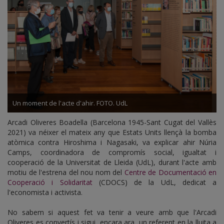
Un moment de l'acte d'ahir. FOTO. UdL
Arcadi Oliveres Boadella (Barcelona 1945-Sant Cugat del Vallès
2021) va néixer el mateix any que Estats Units llençà la bomba
atòmica contra Hiroshima i Nagasaki, va explicar ahir Núria
Camps, coordinadora de compromís social, igualtat i
cooperació de la Universitat de Lleida (UdL), durant l'acte amb
motiu de l'estrena del nou nom del
Centre de Documentació en
Cooperació i Solidaritat
(CDOCS) de la UdL, dedicat a
l'economista i activista.
No sabem si aquest fet va tenir a veure amb que l'Arcadi
Oliveres es convertís i sigui, encara ara, un referent en la lluita a