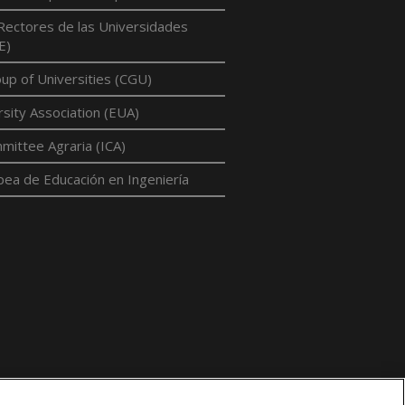
Rectores de las Universidades
E)
p of Universities (CGU)
sity Association (EUA)
mittee Agraria (ICA)
pea de Educación en Ingeniería