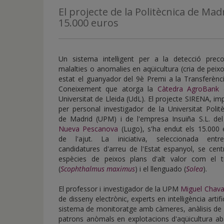
de
El projecte de la Politècnica de Ma
inicio
15.000 euros
Un sistema intel·ligent per a la detecció prec
malalties o anomalies en aqüicultura (cria de peix
estat el guanyador del 9è Premi a la Transferènc
Coneixement que atorga la
Càtedra AgroBank
d
Universitat de Lleida (UdL). El projecte SIRENA, im
per personal investigador de la Universitat Polit
de Madrid (UPM) i de l'empresa Insuiña S.L. del
Nueva Pescanova
(Lugo), s'ha endut els 15.000 
de l'ajut. La iniciativa, seleccionada ent
candidatures d'arreu de l'Estat espanyol, se cen
espècies de peixos plans d'alt valor com el t
(
Scophthalmus maximus
) i el llenguado (
Solea
).
El professor i investigador de la UPM
Miguel Chava
de disseny electrònic, experts en intel·ligència artif
sistema de monitoratge amb càmeres, anàlisis de d
patrons anòmals en explotacions d'aqüicultura ab