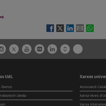
ank
Twitter
Bluesky
ebook
Instagram
Youtube
Flickr
Linkedin
UdL
App
os UdL
Xarxes univer
 Iberus
Associació Cata
robiotech Lleida
Xarxa Vives d'Un
tum
Xarxa Interunive