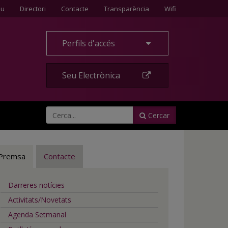
Contacte
eu
Directori
Contacte
Transparència
Wifi
Perfils d'accés
Seu Electrònica
Cercar
Premsa
Contacte
Darreres notícies
Activitats/Novetats
Agenda Setmanal