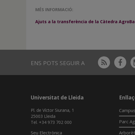
MÉS INFORMACIÓ:
Ajuts a la transferència de la Càtedra AgroB
Rss
Fac
ENS POTS SEGUIR A
Universitat de Lleida
Enllaç
Pl. de Víctor Siurana, 1
Campus
25003 Lleida
Parc Ag
Tel. +34 973 702 000
Seu Electrònica
Arborè