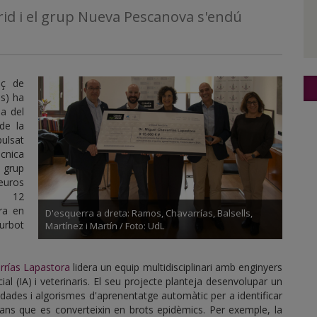
drid i el grup Nueva Pescanova s'endú
oç de
os) ha
ia del
e la
pulsat
ècnica
 grup
euros
re 12
tra en
D'esquerra a dreta: Ramos, Chavarrías, Balsells,
urbot
Martínez i Martín / Foto: UdL
rrías Lapastora
lidera un equip multidisciplinari amb enginyers
icial (IA) i veterinaris. El seu projecte planteja desenvolupar un
ades i algorismes d'aprenentatge automàtic per a identificar
ans que es converteixin en brots epidèmics. Per exemple, la