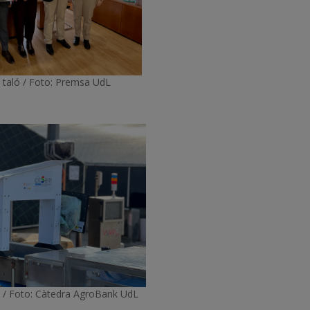
l taló / Foto: Premsa UdL
a / Foto: Càtedra AgroBank UdL