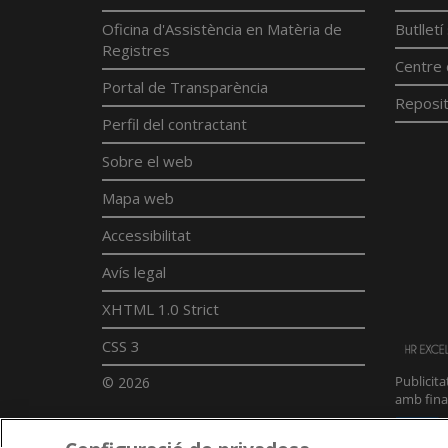
Oficina d'Assistència en Matèria de
Butllet
Registres
Centre 
Portal de Transparència
Reposit
Perfil del contractant
Sobre el web
Mapa web
Accessibilitat
Avís legal
XHTML 1.0 Strict
CSS 3
© 2026