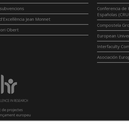
í subvencions
Conferencia de 
Españolas (CRU
d'Excel·lència Jean Monnet
Compostela Grou
ori Obert
European Univer
Interfaculty Com
Asociación Euro