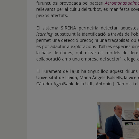
furunculosi provocada pel bacteri
Aeromonas salmo
rellevants per al cultiu del turbot, es manifesta sov
peixos afectats.
El sistema SIRENA permetria detectar aqueste
learning
, substituint la identificació a través de l
permet una detecció precoç ni una traçabilitat obje
es pot adaptar a explotacions d'altres espècies dins 
la base de dades, optimitzar els models de detec
col·laboració amb una empresa del sector", afegeix
El lliurament de l'ajut ha tingut lloc aquest dillun
Universitat de Lleida, Maria Àngels Balsells; la vicer
Càtedra AgroBank de la UdL, Antonio J. Ramos; i el