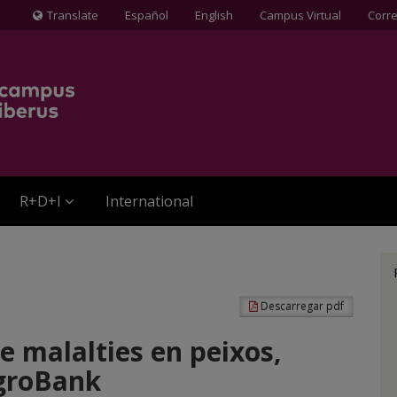
Translate
Español
English
Campus Virtual
Corr
Icona
de
Globus
terraqüi
R+D+I
International
Descarregar pdf
e malalties en peixos,
AgroBank