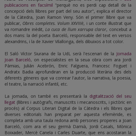
publicacions en facsímil
"perquè no es perdi cap detall de la
concepció dels llibres per part del seu autor", explica el director
de la Càtedra, Joan Ramon Veny. Són el primer llibre que va
publicar,
Obres completes. Volum XXVIIIè
, i un conte il·lustrat que
va romandre inèdit,
La cuca de llum xarrupa claror
, concebut a
dos mans: la del poeta Barceló, responsable del text en versos
alexandrins, i la de Xavier Vilallonga, dels dibuixos a tot color.
El Saló Víctor Siurana de la UdL serà l'escenari de la
Jornada
Joan Barceló
, on especialistes en la seua obra com ara Jordi
Pàmias, Julián Acebrón, Enric Falguera, Francesc Foguet i
Andratx Badia aprofundiran en la producció literària des dels
diferents gèneres que va conrear l'autor, la narrativa, la poesia,
el teatre, la narració infantil, etc.
La jornada, on també es presentarà la
digitalització del seu
llegat
(llibres i autògrafs, manuscrits i mecanoscrits, i pictòric en
procés) al Corpus Literari Digital de la Càtedra i els llibres que
diverses editorials han preparat per aquesta efemèride, es
completa amb una taula redona amb persones properes a Joan
Barceló, com ara el seu germà Damià, Jordi Casals, Mònica
Boixader, Mercè Canela i Carles Duarte, que ens acostaran la