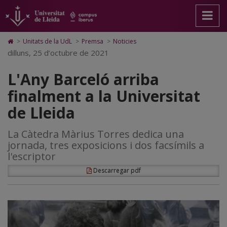
L'Any
Anar
Anar
Anar
Cerca
Accessibilitat.
a
al
al
Universitat
Barceló
la
contingut
Mapa
de
pàgina
principal
Web.
Lleida
arriba
Icono
>
Unitats de la UdL
>
Premsa
>
Noticies
principal.
de
Universitat
de
dilluns, 25 d’octubre de 2021
finalment
Universitat
la
de
Home
de
pàgina
Lleida
para
a
L'Any Barceló arriba
Lleida
ir
a
la
finalment a la Universitat
la
página
Universitat
de Lleida
de
inicio
de
La Càtedra Màrius Torres dedica una
Lleida
jornada, tres exposicions i dos facsímils a
l'escriptor
Descarregar pdf