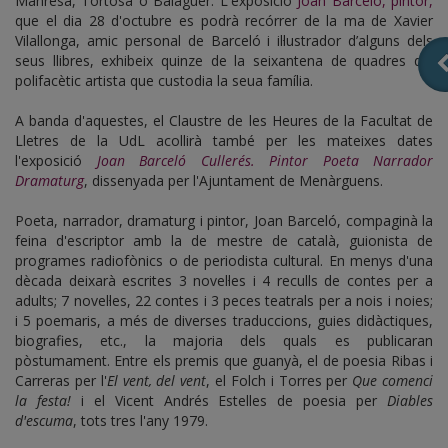
Manresa, Tortosa o Balaguer. L'exposició
Joan Barceló, pintor,
que el dia 28 d'octubre es podrà recórrer de la ma de Xavier
Vilallonga, amic personal de Barceló i il·lustrador d’alguns dels
seus llibres, exhibeix quinze de la seixantena de quadres del
polifacètic artista que custodia la seua família.
A banda d'aquestes, el Claustre de les Heures de la Facultat de
Lletres de la UdL acollirà també per les mateixes dates
l'exposició
Joan Barceló Cullerés. Pintor Poeta Narrador
Dramaturg
, dissenyada per l'Ajuntament de Menàrguens.
Poeta, narrador, dramaturg i pintor, Joan Barceló, compaginà la
feina d'escriptor amb la de mestre de català, guionista de
programes radiofònics o de periodista cultural. En menys d'una
dècada deixarà escrites 3 novel·les i 4 reculls de contes per a
adults; 7 novel·les, 22 contes i 3 peces teatrals per a nois i noies;
i 5 poemaris, a més de diverses traduccions, guies didàctiques,
biografies, etc., la majoria dels quals es publicaran
pòstumament. Entre els premis que guanyà, el de poesia Ribas i
Carreras per l'
El vent, del vent
, el Folch i Torres per
Que comenci
la festa!
i el Vicent Andrés Estelles de poesia per
Diables
d'escuma
, tots tres l'any 1979.