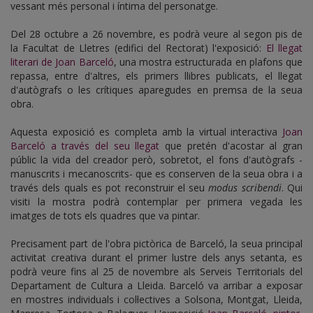
vessant més personal i íntima del personatge.
Del 28 octubre a 26 novembre, es podrà veure al segon pis de
la Facultat de Lletres (edifici del Rectorat) l'exposició:
El llegat
literari de Joan Barceló
, una mostra estructurada en plafons que
repassa, entre d'altres, els primers llibres publicats, el llegat
d'autògrafs o les crítiques aparegudes en premsa de la seua
obra.
Aquesta exposició es completa amb la virtual interactiva
Joan
Barceló a través del seu llegat
que pretén d'acostar al gran
públic la vida del creador però, sobretot, el fons d'autògrafs -
manuscrits i mecanoscrits- que es conserven de la seua obra i a
través dels quals es pot reconstruir el seu
modus scribendi
. Qui
visiti la mostra podrà contemplar per primera vegada les
imatges de tots els quadres que va pintar.
Precisament part de l'obra pictòrica de Barceló, la seua principal
activitat creativa durant el primer lustre dels anys setanta, es
podrà veure fins al 25 de novembre als Serveis Territorials del
Departament de Cultura a Lleida. Barceló va arribar a exposar
en mostres individuals i col·lectives a Solsona, Montgat, Lleida,