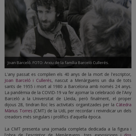
Joan Barceló. FOTO: Arxiu de la família Barceló Cullerés.
L'any passat es complien els 40 anys de la mort de l'escriptor,
Joan Barceló i Cullerés
, nascut a Menàrguens un dia de tots
sants de 1955 i mort al 1980 a Barcelona amb només 24 anys.
La pandèmia de la COVID-19 va fer ajornar la celebració de l'Any
Barceló a la Universitat de Lleida, però finalment, el proper
dijous 28, tindran lloc les activitats organitzades per la
Càtedra
Màrius Torres
(CMT) de la UdL per recordar i reivindicar un dels
creadors més singulars i prolífics d'aquella època.
La CMT presenta una jornada completa dedicada a la figura i
l'obra de l'escriptor de Menàrguens, tres exposicions i
dos