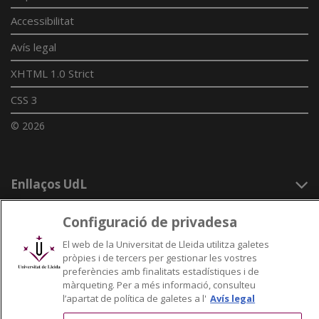
Accessibilitat
Avís legal
XHTML 1.0 Strict
CSS 3
© 2026
Enllaços UdL
Xarxes universitàries
Configuració de privadesa
El web de la Universitat de Lleida utilitza galetes
pròpies i de tercers per gestionar les vostres
preferències amb finalitats estadístiques i de
màrqueting. Per a més informació, consulteu
l’apartat de política de galetes a l'
Avís legal