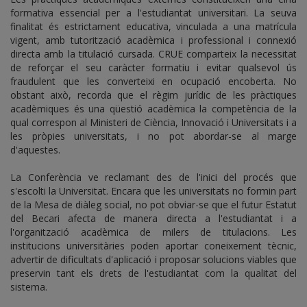
formativa essencial per a l'estudiantat universitari. La seuva
finalitat és estrictament educativa, vinculada a una matrícula
vigent, amb tutorització acadèmica i professional i connexió
directa amb la titulació cursada. CRUE comparteix la necessitat
de reforçar el seu caràcter formatiu i evitar qualsevol ús
fraudulent que les converteixi en ocupació encoberta. No
obstant això, recorda que el règim jurídic de les pràctiques
acadèmiques és una qüestió acadèmica la competència de la
qual correspon al Ministeri de Ciència, Innovació i Universitats i a
les pròpies universitats, i no pot abordar-se al marge
d'aquestes.
La Conferència ve reclamant des de l'inici del procés que
s'escolti la Universitat. Encara que les universitats no formin part
de la Mesa de diàleg social, no pot obviar-se que el futur Estatut
del Becari afecta de manera directa a l'estudiantat i a
l'organització acadèmica de milers de titulacions. Les
institucions universitàries poden aportar coneixement tècnic,
advertir de dificultats d'aplicació i proposar solucions viables que
preservin tant els drets de l'estudiantat com la qualitat del
sistema.