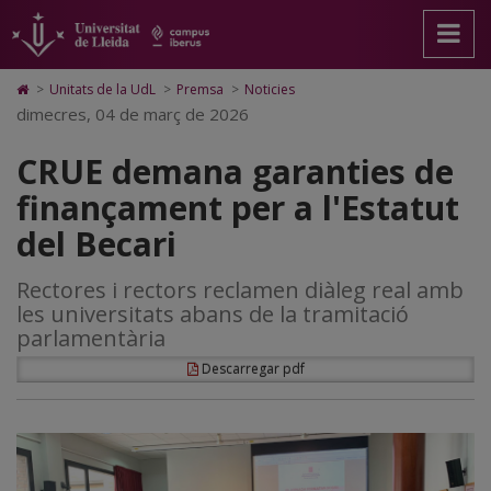
CRUE
Anar
Anar
Anar
Cerca
Accessibilitat.
a
al
al
Universitat
demana
la
contingut
Mapa
de
pàgina
principal
Web.
Lleida
garanties
Icono
>
Unitats de la UdL
>
Premsa
>
Noticies
principal.
de
Universitat
de
dimecres, 04 de març de 2026
de
Universitat
la
de
Home
de
pàgina
Lleida
para
finançament
CRUE demana garanties de
Lleida
ir
a
per
finançament per a l'Estatut
la
página
a
del Becari
de
inicio
l'Estatut
Rectores i rectors reclamen diàleg real amb
del
les universitats abans de la tramitació
Becari
parlamentària
Descarregar pdf