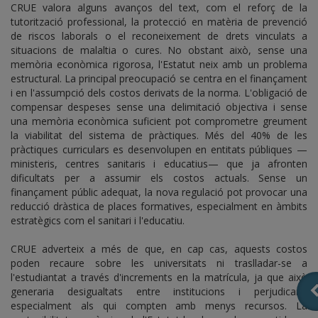
CRUE valora alguns avanços del text, com el reforç de la
tutorització professional, la protecció en matèria de prevenció
de riscos laborals o el reconeixement de drets vinculats a
situacions de malaltia o cures. No obstant això, sense una
memòria econòmica rigorosa, l'Estatut neix amb un problema
estructural. La principal preocupació se centra en el finançament
i en l'assumpció dels costos derivats de la norma. L'obligació de
compensar despeses sense una delimitació objectiva i sense
una memòria econòmica suficient pot comprometre greument
la viabilitat del sistema de pràctiques. Més del 40% de les
pràctiques curriculars es desenvolupen en entitats públiques —
ministeris, centres sanitaris i educatius— que ja afronten
dificultats per a assumir els costos actuals. Sense un
finançament públic adequat, la nova regulació pot provocar una
reducció dràstica de places formatives, especialment en àmbits
estratègics com el sanitari i l'educatiu.
CRUE adverteix a més de que, en cap cas, aquests costos
poden recaure sobre les universitats ni traslladar-se a
l'estudiantat a través d'increments en la matrícula, ja que això
generaria desigualtats entre institucions i perjudicaria
especialment als qui compten amb menys recursos. La