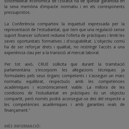
sostenibilitat econòmica de l'Estatut ha de quedar garantida en
la seva memòria d'impacte normatiu i en els corresponents
pressupostos.
La Conferència comparteix la inquietud expressada per la
representació de l'estudiantat, que tem que una regulació sense
suport financer suficient redueixi l'oferta de pràctiques i limiti les
seves oportunitats formatives i d'ocupabilitat. L'objectiu comú
ha de ser reforçar drets i qualitat, no restringir l'accés a una
experiència clau per a la transició al mercat laboral.
Per tot això, CRUE sol·licita que durant la tramitació
parlamentària s'incorporin les al·legacions tècniques ja
formulades pels seus òrgans competents i s'asseguri un marc
normatiu equilibrat, respectuós amb les competències
acadèmiques i econòmicament viable. La millora de les
condicions de l'estudiantat en pràctiques és un objectiu
compartit, però només podrà aconseguir-se des del respecte a
les competències acadèmiques i amb garanties reals de
finançament."
MÉS INFORMACIÓ: