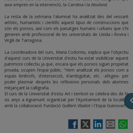
avui empren en la intervenció, la Carolina i la
Neuland
.
La resta de la setmana l'alumnat ha analitzat des del vessant
artístic, humanístic i científic aquest tipus de construccions que
són els porxos, així com els paisatges humans i urbans que s'hi
generen amb professorat de les universitats de Lleida i Rovira i
Virgili de Tarragona.
La coordinadora del curs, Maria Codorniu, explica que l'objectiu
d'aquest curs de la Universitat d'estiu ha estat visibilitzar aquest
patrimoni col·lectiu ja que, encara que els porxos siguin propietat
privada, ocupen l’espai públic. "Hem analitzat els porxos com a
espais limítrofs, d'intersecció, d'ambigüitat, etc. -afegeix- per
poder plasmar després les reflexions personals dels alumnes
mitjançant la cal·ligrafia.
El curs de la Universitat d'estiu Art i territori se celebra des de fa
sis anys a Agramunt organitzat per l'Ajuntament de la localitat
amb la col·laboració Fundació Guillem Viladot i l'Espai Guinovart.