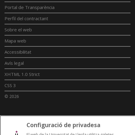
Portal de Transparència
Perfil del contractant
Sobre el web
Mapa web
Accessibilitat
Avís legal
XHTML 1.0 Strict
CSS 3
© 2026
Enllaços UdL
Configuració de privadesa
Xarxes universitàries
El web de la Universitat de Lleida utilitza galetes