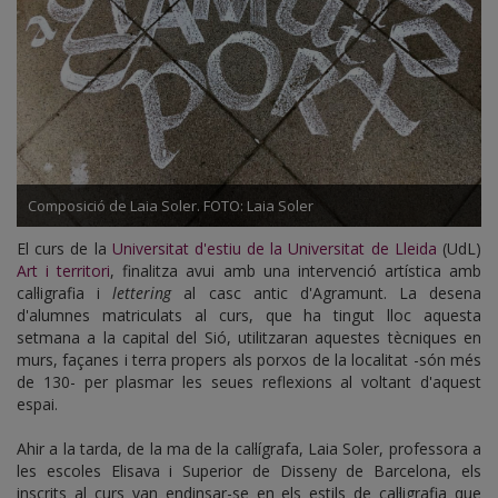
Composició de Laia Soler. FOTO: Laia Soler
El curs de la
Universitat d'estiu de la Universitat de Lleida
(UdL)
Art i territori
, finalitza avui amb una intervenció artística amb
cal·ligrafia i
lettering
al casc antic d'Agramunt. La desena
d'alumnes matriculats al curs, que ha tingut lloc aquesta
setmana a la capital del Sió, utilitzaran aquestes tècniques en
murs, façanes i terra propers als porxos de la localitat -són més
de 130- per plasmar les seues reflexions al voltant d'aquest
espai.
Ahir a la tarda, de la ma de la cal·lígrafa, Laia Soler, professora a
les escoles Elisava i Superior de Disseny de Barcelona, els
inscrits al curs van endinsar-se en els estils de cal·ligrafia que