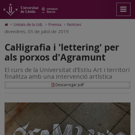
Cal·ligrafia
Anar
Anar
Anar
Cerca
Accessibilitat.
a
al
al
Universitat
i
la
contingut
Mapa
de
pàgina
principal
Web.
Lleida
'lettering'
Icono
>
Unitats de la UdL
>
Premsa
>
Noticies
principal.
de
Universitat
de
divendres, 05 de juliol de 2019
per
Universitat
la
de
Home
de
pàgina
Lleida
para
als
Cal·ligrafia i 'lettering' per
Lleida
ir
a
porxos
als porxos d'Agramunt
la
página
d'Agramunt
de
El curs de la Universitat d'Estiu Art i territori
inicio
finalitza amb una intervenció artística
Descarregar pdf