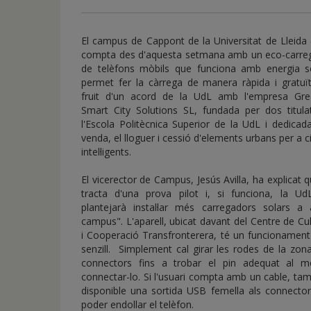
de
inicio
El campus de Cappont de la Universitat de Lleida
compta des d'aquesta setmana amb un eco-carre
de telèfons mòbils que funciona amb energia so
permet fer la càrrega de manera ràpida i gratuït
fruit d'un acord de la UdL amb l'empresa Gre
Smart City Solutions SL, fundada per dos titula
l'Escola Politècnica Superior de la UdL i dedicad
venda, el lloguer i cessió d'elements urbans per a c
intel·ligents.
El vicerector de Campus, Jesús Avilla, ha explicat 
tracta d'una prova pilot i, si funciona, la Ud
plantejarà instal·lar més carregadors solars a a
campus". L'aparell, ubicat davant del Centre de Cu
i Cooperació Transfronterera, té un funcionament
senzill. Simplement cal girar les rodes de la zon
connectors fins a trobar el pin adequat al mò
connectar-lo. Si l'usuari compta amb un cable, ta
disponible una sortida USB femella als connector
poder endollar el telèfon.