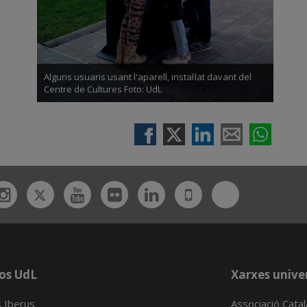
Alguns usuaris usant l'aparell, instal·lat davant del
Centre de Cultures Foto: UdL
Twitter
Bluesky
ebook
Instagram
Youtube
Flickr
Linkedin
UdL
App
os UdL
Xarxes univer
 Iberus
Associació Cata