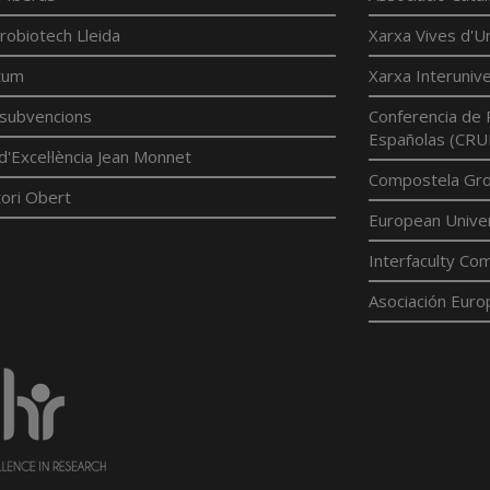
robiotech Lleida
Xarxa Vives d'Un
tum
Xarxa Interunive
í subvencions
Conferencia de 
Españolas (CRU
d'Excel·lència Jean Monnet
Compostela Grou
ori Obert
European Univer
Interfaculty Com
Asociación Euro