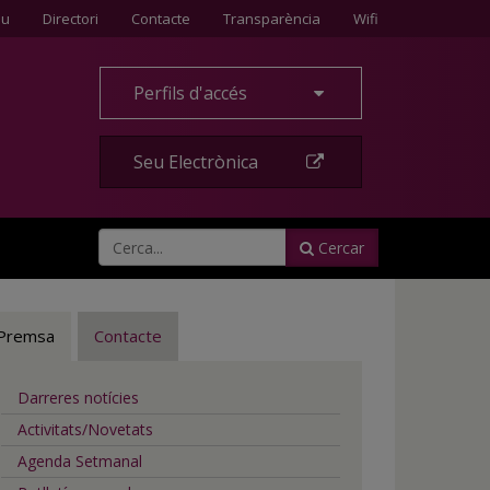
Contacte
eu
Directori
Contacte
Transparència
Wifi
Perfils d'accés
Seu Electrònica
Cercar
Premsa
Contacte
Darreres notícies
Activitats/Novetats
Agenda Setmanal