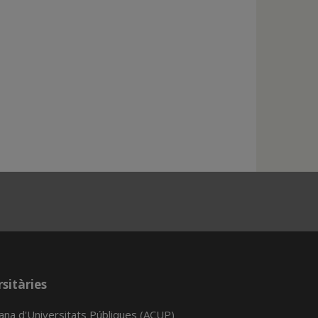
sitàries
lana d'Universitats Públiques (ACUP)