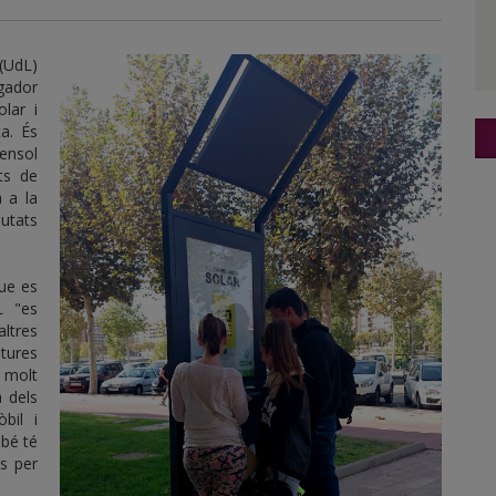
 (UdL)
gador
lar i
a. És
ensol
ts de
a a la
iutats
que es
L "es
ltres
ltures
 molt
a dels
bil i
mbé té
s per