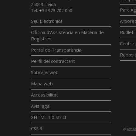
25003 Lleida
Parc Ag
Tel. +34 973 702 000
Seu Electrònica
Arborè
Oficina d'Assistència en Matèria de
Butllet
Registres
Centre 
Portal de Transparència
Reposit
Perfil del contractant
Sobre el web
Mapa web
Accessibilitat
Avís legal
XHTML 1.0 Strict
CSS 3