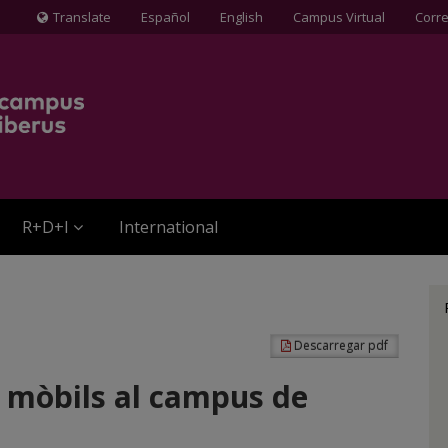
Translate
Español
English
Campus Virtual
Corr
Icona
de
Globus
terraqüi
R+D+I
International
Descarregar pdf
a mòbils al campus de