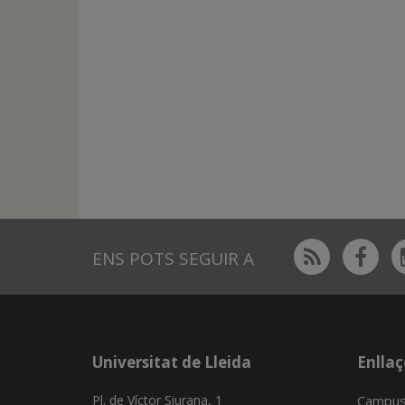
Rss
Fac
ENS POTS SEGUIR A
Universitat de Lleida
Enllaç
Pl. de Víctor Siurana, 1
Campus