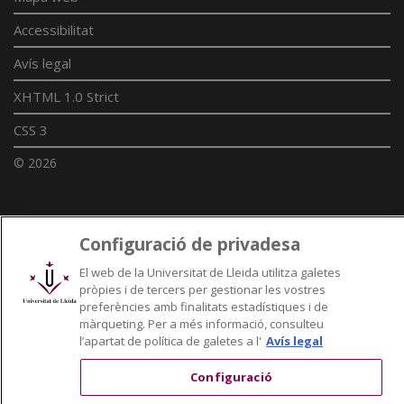
Accessibilitat
Avís legal
XHTML 1.0 Strict
CSS 3
© 2026
Enllaços UdL
Configuració de privadesa
Xarxes universitàries
El web de la Universitat de Lleida utilitza galetes
pròpies i de tercers per gestionar les vostres
preferències amb finalitats estadístiques i de
màrqueting. Per a més informació, consulteu
l’apartat de política de galetes a l'
Avís legal
Configuració