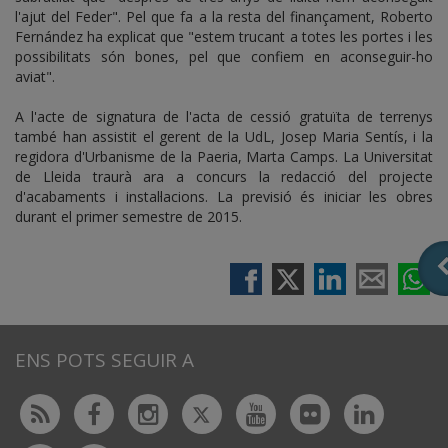
l'ajut del Feder". Pel que fa a la resta del finançament, Roberto
Fernández ha explicat que "estem trucant a totes les portes i les
possibilitats són bones, pel que confiem en aconseguir-ho
aviat".
A l'acte de signatura de l'acta de cessió gratuïta de terrenys
també han assistit el gerent de la UdL, Josep Maria Sentís, i la
regidora d'Urbanisme de la Paeria, Marta Camps. La Universitat
de Lleida traurà ara a concurs la redacció del projecte
d'acabaments i instal·lacions. La previsió és iniciar les obres
durant el primer semestre de 2015.
ENS POTS SEGUIR A
Twitter
Rss
Facebook
Instagram
Youtube
Flickr
Linked