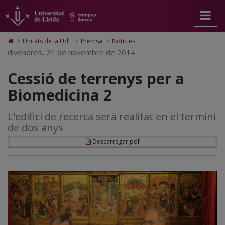
Cessió
Anar
Anar
Anar
Cerca
Accessibilitat.
a
al
al
Universitat
de
la
contingut
Mapa
de
pàgina
principal
Web.
Lleida
terrenys
Icono
>
Unitats de la UdL
>
Premsa
>
Noticies
principal.
de
Universitat
de
divendres, 21 de novembre de 2014
per
Universitat
la
de
Home
de
pàgina
Lleida
para
a
Cessió de terrenys per a
Lleida
ir
a
Biomedicina
Biomedicina 2
la
página
2
de
L'edifici de recerca serà realitat en el termini
inicio
de dos anys
Descarregar pdf