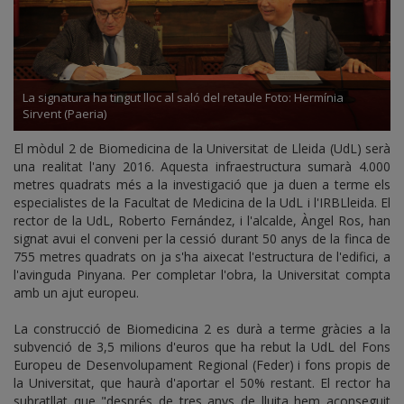
La signatura ha tingut lloc al saló del retaule Foto: Hermínia
Sirvent (Paeria)
El mòdul 2 de Biomedicina de la Universitat de Lleida (UdL) serà
una realitat l'any 2016. Aquesta infraestructura sumarà 4.000
metres quadrats més a la investigació que ja duen a terme els
especialistes de la Facultat de Medicina de la UdL i l'IRBLleida. El
rector de la UdL, Roberto Fernández, i l'alcalde, Àngel Ros, han
signat avui el conveni per la cessió durant 50 anys de la finca de
755 metres quadrats on ja s'ha aixecat l'estructura de l'edifici, a
l'avinguda Pinyana. Per completar l'obra, la Universitat compta
amb un ajut europeu.
La construcció de Biomedicina 2 es durà a terme gràcies a la
subvenció de 3,5 milions d'euros que ha rebut la UdL del Fons
Europeu de Desenvolupament Regional (Feder) i fons propis de
la Universitat, que haurà d'aportar el 50% restant. El rector ha
subratllat que "després de tres anys de lluita hem aconseguit