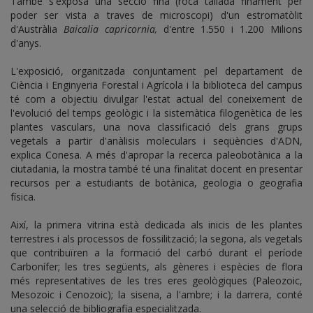
També s'exposa una secció fina (roca tallada finament per
poder ser vista a traves de microscopi) d'un estromatòlit
d'Austràlia
Baicalia capricornia,
d'entre 1.550 i 1.200 Milions
d'anys.
L'exposició, organitzada conjuntament pel departament de
Ciència i Enginyeria Forestal i Agrícola i la biblioteca del campus
té com a objectiu divulgar l'estat actual del coneixement de
l'evolució del temps geològic i la sistemàtica filogenètica de les
plantes vasculars, una nova classificació dels grans grups
vegetals a partir d'anàlisis moleculars i seqüències d'ADN,
explica Conesa. A més d'apropar la recerca paleobotànica a la
ciutadania, la mostra també té una finalitat docent en presentar
recursos per a estudiants de botànica, geologia o geografia
física.
Així, la primera vitrina està dedicada als inicis de les plantes
terrestres i als processos de fossilització; la segona, als vegetals
que contribuïren a la formació del carbó durant el període
Carbonífer; les tres següents, als gèneres i espècies de flora
més representatives de les tres eres geològiques (Paleozoic,
Mesozoic i Cenozoic); la sisena, a l'ambre; i la darrera, conté
una selecció de bibliografia especialitzada.