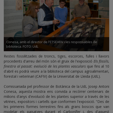
Conesa, amb el director de l'ETSEAFiV i les responsables de
biblioteca. FOTO: UdL
Restes fossilitzades de troncs, tiges, escorces, fulles i llavors
procedents d'arreu del món són el gruix de l'exposició
Els fòssils,
finestra al passat: evolució de les plantes vasculars
que fins al 10
d'abril es podrà veure a la biblioteca del campus agroalimentari,
forestal i veterinari (CAFIV) de la Universitat de Lleida (UdL).
Comissariada pel professor de Botànica de la UdL Josep Antoni
Conesa, aquesta mostra ens convida a recórrer centenars de
milions d'anys d'evolució de les plantes superior a través de les
vitrines, expositors i cartells que conformen l'exposició. "Des de
les primeres formes terrestres fins als grans boscos que van
modelar els paisatges durant el Carbonífer i, des d'aquest