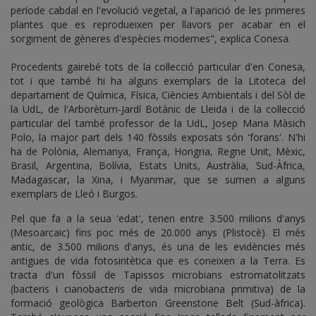
període cabdal en l'evolució vegetal, a l'aparició de les primeres
plantes que es reprodueixen per llavors per acabar en el
sorgiment de gèneres d'espècies modernes", explica Conesa.
Procedents gairebé tots de la col·lecció particular d'en Conesa,
tot i que també hi ha alguns exemplars de la Litoteca del
departament de Química, Física, Ciències Ambientals i del Sòl de
la UdL, de l'Arborètum-Jardí Botànic de Lleida i de la col·lecció
particular del també professor de la UdL, Josep Maria Màsich
Polo, la major part dels 140 fòssils exposats són 'forans'. N'hi
ha de Polònia, Alemanya, França, Hongria, Regne Unit, Mèxic,
Brasil, Argentina, Bolívia, Estats Units, Austràlia, Sud-Àfrica,
Madagascar, la Xina, i Myanmar, que se sumen a alguns
exemplars de Lleó i Burgos.
Pel que fa a la seua 'edat', tenen entre 3.500 milions d'anys
(Mesoarcaic) fins poc més de 20.000 anys (Plistocè). El més
antic, de 3.500 milions d'anys, és una de les evidències més
antigues de vida fotosintètica que es coneixen a la Terra. Es
tracta d'un fòssil de Tapissos microbians estromatolitzats
(bacteris i cianobacteris de vida microbiana primitiva) de la
formació geològica Barberton Greenstone Belt (Sud-àfrica).