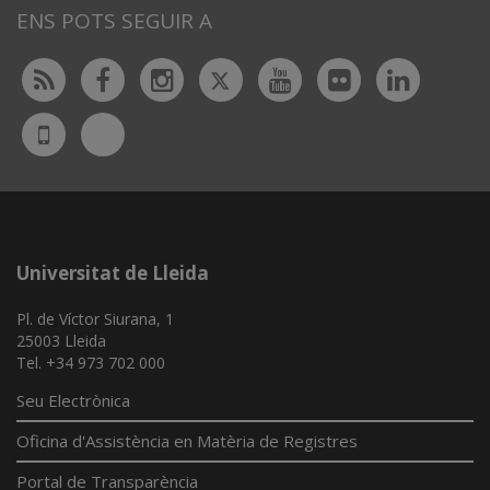
ENS POTS SEGUIR A
Twitter
Rss
Facebook
Instagram
Youtube
Flickr
Linked
Bluesky
UdL
App
Universitat de Lleida
Pl. de Víctor Siurana, 1
25003 Lleida
Tel. +34 973 702 000
Seu Electrònica
Oficina d'Assistència en Matèria de Registres
Portal de Transparència