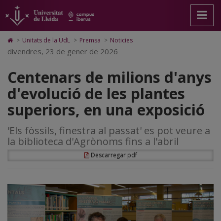
Centenars
Anar
Anar
Anar
Cerca
Accessibilitat.
a
al
al
Universitat
de
la
contingut
Mapa
de
pàgina
principal
Web.
Lleida
milions
Icono
>
Unitats de la UdL
>
Premsa
>
Noticies
principal.
de
Universitat
de
divendres, 23 de gener de 2026
d'anys
Universitat
la
de
Home
de
pàgina
Lleida
para
d'evolució
Centenars de milions d'anys
Lleida
ir
a
de
d'evolució de les plantes
la
página
les
superiors, en una exposició
de
inicio
plantes
'Els fòssils, finestra al passat' es pot veure a
superiors,
la biblioteca d'Agrònoms fins a l'abril
en
Descarregar pdf
una
exposició