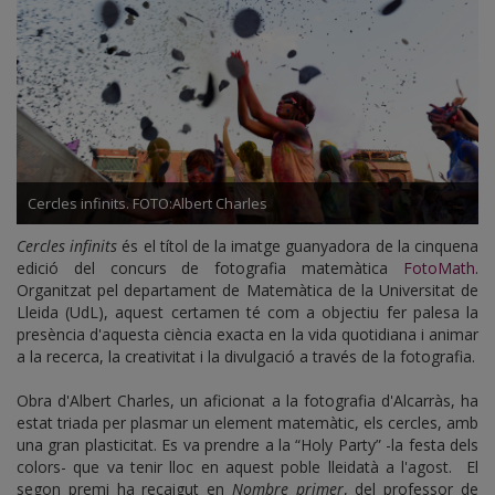
Cercles infinits. FOTO:Albert Charles
Cercles infinits
és el títol de la imatge guanyadora de la cinquena
edició del concurs de fotografia matemàtica
FotoMath
.
Organitzat pel departament de Matemàtica de la Universitat de
Lleida (UdL), aquest certamen té com a objectiu fer palesa la
presència d'aquesta ciència exacta en la vida quotidiana i animar
a la recerca, la creativitat i la divulgació a través de la fotografia.
Obra d'Albert Charles, un aficionat a la fotografia d'Alcarràs, ha
estat triada per plasmar un element matemàtic, els cercles, amb
una gran plasticitat. Es va prendre a la “Holy Party” -la festa dels
colors- que va tenir lloc en aquest poble lleidatà a l'agost. El
segon premi ha recaigut en
Nombre primer
, del professor de