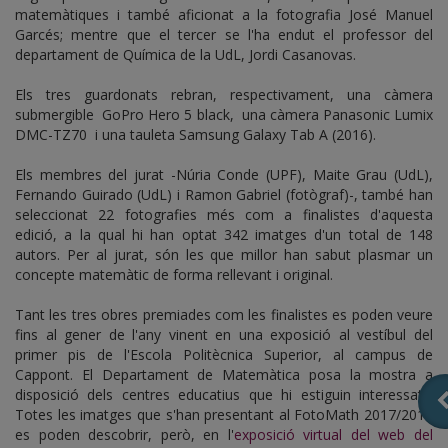
matemàtiques i també aficionat a la fotografia José Manuel
Garcés; mentre que el tercer se l'ha endut el professor del
departament de Química de la UdL, Jordi Casanovas.
Els tres guardonats rebran, respectivament, una càmera
submergible GoPro Hero 5 black, una càmera Panasonic Lumix
DMC-TZ70 i una tauleta Samsung Galaxy Tab A (2016).
Els membres del jurat -Núria Conde (UPF), Maite Grau (UdL),
Fernando Guirado (UdL) i Ramon Gabriel (fotògraf)-, també han
seleccionat 22 fotografies més com a finalistes d'aquesta
edició, a la qual hi han optat 342 imatges d'un total de 148
autors. Per al jurat, són les que millor han sabut plasmar un
concepte matemàtic de forma rellevant i original.
Tant les tres obres premiades com les finalistes es poden veure
fins al gener de l'any vinent en una exposició al vestíbul del
primer pis de l'Escola Politècnica Superior, al campus de
Cappont. El Departament de Matemàtica posa la mostra a
disposició dels centres educatius que hi estiguin interessats.
Totes les imatges que s'han presentant al FotoMath 2017/2018
es poden descobrir, però, en l'
exposició virtual del web del