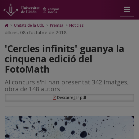
'Cercles
Anar
Anar
Anar
Cerca
Accessibilitat.
a
al
al
Universitat
infinits'
la
contingut
Mapa
de
pàgina
principal
Web.
Lleida
guanya
Icono
>
Unitats de la UdL
>
Premsa
>
Noticies
principal.
de
Universitat
de
dilluns, 08 d’octubre de 2018
la
Universitat
la
de
Home
de
pàgina
Lleida
para
cinquena
'Cercles infinits' guanya la
Lleida
ir
a
edició
cinquena edició del
la
página
del
FotoMath
de
inicio
FotoMath
Al concurs s'hi han presentat 342 imatges,
obra de 148 autors
Descarregar pdf