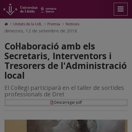
Col·laboració
Anar
Anar
Anar
Cerca
Accessibilitat.
a
al
al
Universitat
amb
la
contingut
Mapa
de
pàgina
principal
Web.
Lleida
els
Icono
>
Unitats de la UdL
>
Premsa
>
Noticies
principal.
de
Universitat
de
dimecres, 12 de setembre de 2018
Secretaris,
Universitat
la
de
Home
de
pàgina
Lleida
para
Interventors
Col·laboració amb els
Lleida
ir
a
i
Secretaris, Interventors i
la
página
Tresorers
Tresorers de l'Administració
de
inicio
de
local
l'Administració
El Col·legi participarà en el taller de sortides
local
professionals de Dret
Descarregar pdf