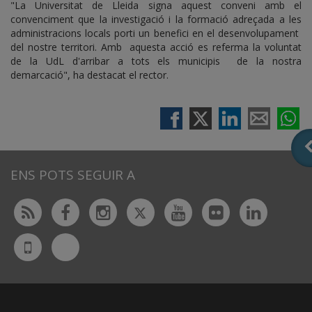
"La Universitat de Lleida signa aquest conveni amb el
convenciment que la investigació i la formació adreçada a les
administracions locals porti un benefici en el desenvolupament
del nostre territori. Amb aquesta acció es referma la voluntat
de la UdL d'arribar a tots els municipis de la nostra
demarcació", ha destacat el rector.
ENS POTS SEGUIR A
Twitter
Rss
Facebook
Instagram
Youtube
Flickr
Linked
Bluesky
UdL
App