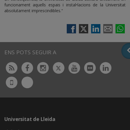
funcionament aquells espais i instal•lacions de la Universitat
absolutament imprescindibles."
ENS POTS SEGUIR A
Twitter
Rss
Facebook
Instagram
Youtube
Flickr
Linked
Bluesky
UdL
App
Universitat de Lleida