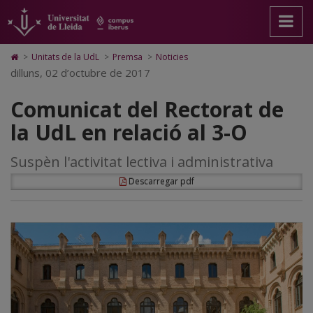
Comunicat
Anar
Anar
Anar
Cerca
Accessibilitat.
a
al
al
Universitat
del
la
contingut
Mapa
de
pàgina
principal
Web.
Lleida
Rectorat
Icono
>
Unitats de la UdL
>
Premsa
>
Noticies
principal.
de
Universitat
de
dilluns, 02 d’octubre de 2017
de
Universitat
la
de
Home
de
pàgina
Lleida
para
la
Comunicat del Rectorat de
Lleida
ir
a
UdL
la UdL en relació al 3-O
la
página
en
de
Suspèn l'activitat lectiva i administrativa
inicio
relació
Descarregar pdf
al
3-
O