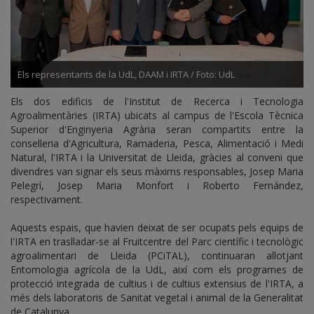
Els representants de la UdL, DAAM i IRTA / Foto: UdL
Els dos edificis de l'Institut de Recerca i Tecnologia
Agroalimentàries (IRTA) ubicats al campus de l'Escola Tècnica
Superior d'Enginyeria Agrària seran compartits entre la
conselleria d'Agricultura, Ramaderia, Pesca, Alimentació i Medi
Natural, l'IRTA i la Universitat de Lleida, gràcies al conveni que
divendres van signar els seus màxims responsables, Josep Maria
Pelegrí, Josep Maria Monfort i Roberto Fernández,
respectivament.
Aquests espais, que havien deixat de ser ocupats pels equips de
l'IRTA en traslladar-se al Fruitcentre del Parc científic i tecnològic
agroalimentari de Lleida (PCiTAL), continuaran allotjant
Entomologia agrícola de la UdL, així com els programes de
protecció integrada de cultius i de cultius extensius de l'IRTA, a
més dels laboratoris de Sanitat vegetal i animal de la Generalitat
de Catalunya.