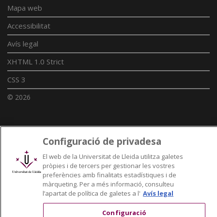
Mapa web
Accessibilitat
Avís legal
XHTML 1.0 Strict
CSS 3
© 2026
Enllaços UdL
Configuració de privadesa
Xarxes universitàries
El web de la Universitat de Lleida utilitza galetes
pròpies i de tercers per gestionar les vostres
preferències amb finalitats estadístiques i de
màrqueting. Per a més informació, consulteu
l’apartat de política de galetes a l'
Avís legal
Configuració