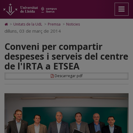
Conveni
Anar
Anar
Anar
Cerca
Accessibilitat.
a
al
al
Universitat
per
la
contingut
Mapa
de
pàgina
principal
Web.
Lleida
compartir
Icono
>
Unitats de la UdL
>
Premsa
>
Noticies
principal.
de
Universitat
de
dilluns, 03 de març de 2014
despeses
Universitat
la
de
Home
de
pàgina
Lleida
para
i
Conveni per compartir
Lleida
ir
a
serveis
despeses i serveis del centre
la
página
del
de l'IRTA a ETSEA
de
inicio
centre
Descarregar pdf
de
l'IRTA
a
ETSEA