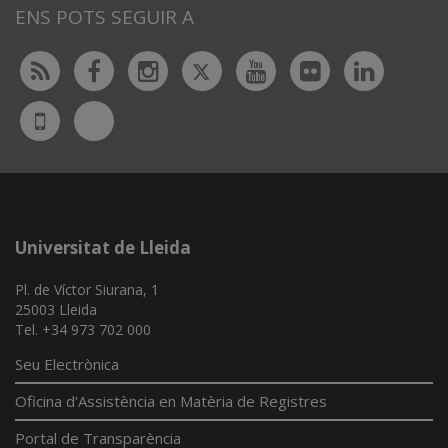
ENS POTS SEGUIR A
Twitter
Rss
Facebook
Instagram
Youtube
Flickr
Linked
Bluesky
UdL
App
Universitat de Lleida
Pl. de Víctor Siurana, 1
25003 Lleida
Tel. +34 973 702 000
Seu Electrònica
Oficina d'Assistència en Matèria de Registres
Portal de Transparència