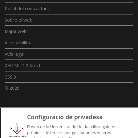
Perfil del contractant
Sobre el web
Mapa web
Accessibilitat
Avís legal
XHTML 1.0 Strict
CSS 3
© 2026
Enllaços UdL
Configuració de privadesa
Xarxes universitàries
El web de la Universitat de Lleida utilitza galetes
pròpies i de tercers per gestionar les vostres