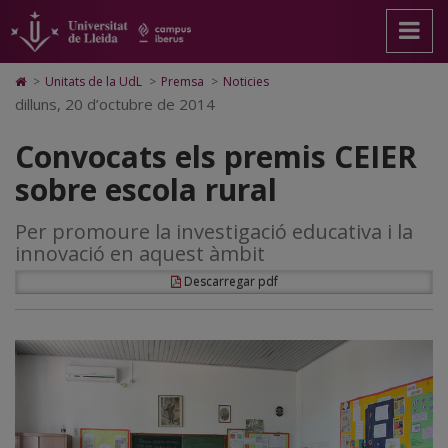
Convocats
Anar
Anar
Anar
Cerca
Accessibilitat.
a
al
al
Universitat
els
la
contingut
Mapa
de
pàgina
principal
Web.
Lleida
premis
Icono
>
Unitats de la UdL
>
Premsa
>
Noticies
principal.
de
Universitat
de
dilluns, 20 d’octubre de 2014
CEIER
Universitat
la
de
Home
de
pàgina
Lleida
para
sobre
Convocats els premis CEIER
Lleida
ir
a
escola
sobre escola rural
la
página
rural
de
Per promoure la investigació educativa i la
inicio
innovació en aquest àmbit
Descarregar pdf