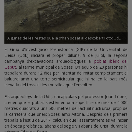
Algunes de les restes que ja s'han posat al descobert Foto: UdL
El Grup d'Investigació Prehistòrica (GIP) de la Universitat de
Lleida (UdL) iniciarà el proper dilluns, 9 de juliol, la segona
campanya d'excavacions arqueològiques al
poblat ibèric del
Gebut
, al terme municipal de Soses. Un equip de 20 persones hi
treballarà durant 12 dies per intentar delimitar completament el
baluard amb una torre semicircular que hi ha en la part més
elevada del tossal i les muralles que l'envolten.
Els arqueòlegs de la UdL, encapçalats pel professor Joan López,
creuen que el poblat s'estén en una superfície de més de 4.000
metres quadrats a uns 500 metres de l'actual nucli urbà, prop de
la carretera que uneix Soses amb Aitona. Després dels primers
treballs a l'estiu de 2017, calculen que l'assentament es va iniciar
en època preibèrica, abans del segle VII abans de Crist, durant la
primera Edat del Ferro.