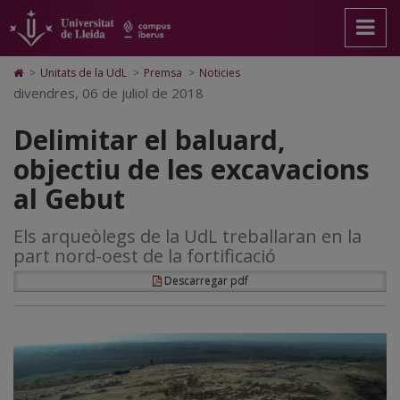
Delimitar
Anar
Anar
Anar
Cerca
Accessibilitat.
a
al
al
Universitat
el
la
contingut
Mapa
de
pàgina
principal
Web.
Lleida
baluard,
Icono
>
Unitats de la UdL
>
Premsa
>
Noticies
principal.
de
Universitat
de
divendres, 06 de juliol de 2018
objectiu
Universitat
la
de
Home
de
pàgina
Lleida
para
de
Delimitar el baluard,
Lleida
ir
a
les
objectiu de les excavacions
la
página
excavacions
al Gebut
de
inicio
al
Els arqueòlegs de la UdL treballaran en la
Gebut
part nord-oest de la fortificació
Descarregar pdf