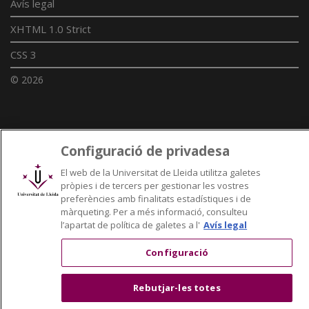
Avís legal
XHTML 1.0 Strict
CSS 3
© 2026
Enllaços UdL
Configuració de privadesa
Xarxes universitàries
El web de la Universitat de Lleida utilitza galetes
pròpies i de tercers per gestionar les vostres
preferències amb finalitats estadístiques i de
màrqueting. Per a més informació, consulteu
l’apartat de política de galetes a l'
Avís legal
Configuració
Rebutjar-les totes