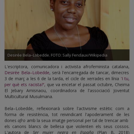
Desirée Bela–Lobedde. FOTO: Sally Fendaux/Wikipedia
L'escriptora, comunicadora i activista afrofeminista catalana,
Desirée Bela–Lobedde
, serà l'encarregada de tancar, dimecres
3 de març a les 6 de la tarda, el cicle de xerrades en línia
'I tu,
per què ets racista?',
que va encetar el passat octubre, Cheima
El Jebary Amisnaou, coordinadora de l'associació Joventut
Multicultural Musulmana.
Bela–Lobedde, reflexionarà sobre l'activisme estètic com a
forma de resistència, tot reivindicant l'apoderament de les
dones
afro
amb la seua imatge personal per tal de trencar amb
els canons blancs de bellesa que violenten els seus cossos.
L'autora de
Ser mujer negra en España
(Plan B, 2018)