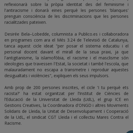
reflexionarà sobre la pròpia identitat des del feminisme i
l'antiracisme i donarà eines perquè les persones 'blanques'
prenguin consciència de les discriminacions que les persones
racialitzades pateixen.
Desirée Bela–Lobedde, columnista a Publico.es i col·laboradora
en programes com ara el Més 3.24 de Televisió de Catalunya,
tanca aquest cicle ideat "per posar el sistema educatiu i el
personal docent davant el mirall de la seua praxi, ja que
l'antigitanisme, la islamofòbia, el racisme i el masclisme són
ideologies que travessen l'Estat, la societat i també l'escola, que
malauradament no escapa a transmetre i reproduir aquestes
desigualtats i violències", expliquen els seus impulsors.
Amb prop de 200 persones inscrites, el cicle 'I tu perquè ets
racista?' ha estat organitzat per l’Institut de Ciències de
l’Educació de la Universitat de Lleida (UdL), el grup ICE en
Gestions Creatives, la Coordinadora d'ONGD i altres Moviments
Solidaris de Lleida, la Unitat de Desenvolupament i Cooperació
de la UdL, el sindicat CGT Lleida i el col·lectiu Mares Contra el
Racisme.