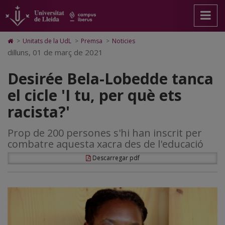
Desirée
Anar
Anar
Anar
Cerca
Accessibilitat.
a
al
al
Universitat
Bela-
la
contingut
Mapa
de
pàgina
principal
Web.
Lleida
Lobedde
Icono
>
Unitats de la UdL
>
Premsa
>
Noticies
principal.
de
Universitat
de
dilluns, 01 de març de 2021
tanca
Universitat
la
de
Home
de
pàgina
Lleida
para
el
Desirée Bela-Lobedde tanca
Lleida
ir
a
cicle
el cicle 'I tu, per què ets
la
página
'I
racista?'
de
inicio
tu,
Prop de 200 persones s'hi han inscrit per
per
combatre aquesta xacra des de l'educació
què
Descarregar pdf
ets
racista?'