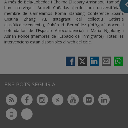
A més de Bela-Lobedde i Cheima El Jebary Amisnaou, també hi
han intervingut Araceli Cañadas (professora universitària i
membre de Camelamos Roma Standing Conference Spain);
Cristina Zhang Yu, (integrant del col·lectiu Catàrsia
d'asiàticdescendents), Rubén H. Bermúdez (fotògraf, docent i
cofundador de l'Espacio Afroconciencia) i Maria Ngolong i
Adrián Ponce (membres de l'Espacio del Inmigrante). Totes les
intervencions estan disponibles al web del cicle.
ENS POTS SEGUIR A
Twitter
Rss
Facebook
Instagram
Youtube
Flickr
Linked
Bluesky
UdL
App