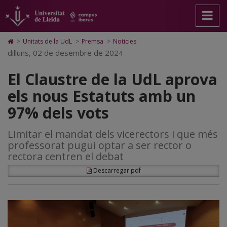
El
Anar
Anar
Anar
Cerca
Accessibilitat.
a
al
al
Universitat
Claustre
la
contingut
Mapa
de
pàgina
principal
Web.
Lleida
de
Icono
>
Unitats de la UdL
>
Premsa
>
Noticies
principal.
de
Universitat
de
dilluns, 02 de desembre de 2024
la
Universitat
la
de
Home
de
pàgina
Lleida
para
UdL
El Claustre de la UdL aprova
Lleida
ir
a
aprova
els nous Estatuts amb un
la
página
els
97% dels vots
de
inicio
nous
Limitar el mandat dels vicerectors i que més
Estatuts
professorat pugui optar a ser rector o
amb
rectora centren el debat
un
Descarregar pdf
97%
dels
vots