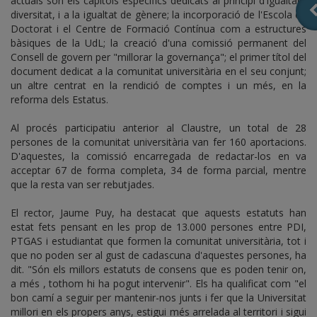
actuals són els capítols específics dedicats al principi d'igualtat i
diversitat, i a la igualtat de gènere; la incorporació de l'Escola de
Doctorat i el Centre de Formació Contínua com a estructures
bàsiques de la UdL; la creació d'una comissió permanent del
Consell de govern per "millorar la governança"; el primer títol del
document dedicat a la comunitat universitària en el seu conjunt;
un altre centrat en la rendició de comptes i un més, en la
reforma dels Estatus.
Al procés participatiu anterior al Claustre, un total de 28
persones de la comunitat universitària van fer 160 aportacions.
D'aquestes, la comissió encarregada de redactar-los en va
acceptar 67 de forma completa, 34 de forma parcial, mentre
que la resta van ser rebutjades.
El rector, Jaume Puy, ha destacat que aquests estatuts han
estat fets pensant en les prop de 13.000 persones entre PDI,
PTGAS i estudiantat que formen la comunitat universitària, tot i
que no poden ser al gust de cadascuna d'aquestes persones, ha
dit. "Són els millors estatuts de consens que es poden tenir on,
a més , tothom hi ha pogut intervenir". Els ha qualificat com "el
bon camí a seguir per mantenir-nos junts i fer que la Universitat
millori en els propers anys, estigui més arrelada al territori i sigui