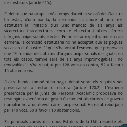
dels estatuts (article 215.).
El debat que ha ocupat més temps durant la sessió del Claustre
ha estat, d'una banda, la demanda d'incloure al nou text
estatutari la limitació d'un únic mandat de sis anys als
vicerectors i vicerectores, com té el rector i altres càrrecs
d'òrgans unipersonals electes. En no estar explicitat així en cap
esmena, la comissió estatutària no ha acceptat que és pogués
votar en el Claustre. Sí que s'ha voltat l'esmena que proposava
que "El mandat dels titulars d’òrgans unipersonals designats, en
tots els casos, també serà de sis anys improrrogables i no
renovables" i s'ha rebutjat per 128 vots en contra, 52 a favor i
15 abstencions.
D'altra banda, també hi ha hagut debat sobre els requisits per
presentar-se a rector o rectora (article 170.2). L'esmena
presentada per la Junta de Personal Acadèmic proposava no
restringir l'experiència de gestió únicament als càrrecs de govern
i ampliar-ho a qualsevol càrrec unipersonal. Ha estat rebutjada
per 110 vots, 60 a favor i 10 abstencions.
Els principals canvis dels nous Estatuts de la UdL respecte els