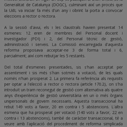
Generalitat de Catalunya (DOGC), culminant així un procés que
la UdL va iniciar fa més d'un any i obrint la porta a convocar
eleccions a rector o rectora.
A la sessió d'avui, els i les claustrals havien presentat 14
esmenes: 12 eren de membres del Personal docent i
investigador (PDI) i 2, del Personal tècnic de gestió,
administració i serveis. La Comissió encarregada d'aquesta
reforma proposava acceptar-ne 3 de forma total i 6,
parcialment; així com rebutjar les 5 restants.
Del total d'esmenes presentades, sis s'han acceptat per
assentiment i sis més s'han sotmès a votació, de les quals
només n'han prosperat 2. La primera fa referència als requisits
per optar a l'elecció a rector o rectora (article 170.2), on s'ha
introduït un tram reconegut de gestió com alternativa als quatre
anys d’experiència de gestió universitària en un o més òrgans
unipersonals de govern necessaris. Aquesta transaccional ha
rebut 149 vots a favor, 20 en contra i 5 abstencions. L'altra
esmena que ha prosperat per votació (140 vots a favor, 22 en
contra i 13 abstencions), també de caràcter transaccional, té a
veure amb l'aplicació del procediment de reforma simplicada