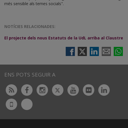
més sensible als temes socials".
NOTÍCIES RELACIONADES:
El projecte dels nous Estatuts de la UdL arriba al Claustre
ENS POTS SEGUIR A
Twitter
Rss
Facebook
Instagram
Youtube
Flickr
Linked
Bluesky
UdL
App