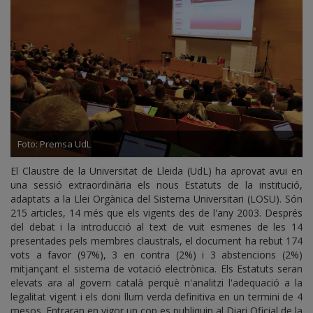
Foto: Premsa UdL
El Claustre de la Universitat de Lleida (UdL) ha aprovat avui en
una sessió extraordinària els nous Estatuts de la institució,
adaptats a la Llei Orgànica del Sistema Universitari (LOSU). Són
215 articles, 14 més que els vigents des de l'any 2003. Després
del debat i la introducció al text de vuit esmenes de les 14
presentades pels membres claustrals, el document ha rebut 174
vots a favor (97%), 3 en contra (2%) i 3 abstencions (2%)
mitjançant el sistema de votació electrònica. Els Estatuts seran
elevats ara al govern català perquè n'analitzi l'adequació a la
legalitat vigent i els doni llum verda definitiva en un termini de 4
mesos. Entraran en vigor un cop es publiquin al Diari Oficial de la