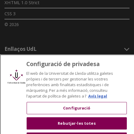
XHTML 1.0 Strict
CSS 3
© 2026
Enllaços UdL
Xarxes universitàries
Configuració de privadesa
El web de la Universitat de Lleida utilitza galetes
pròpies i de tercers per gestionar les vostres
preferències amb finalitats estadístiques i de
màrqueting. Per a més informació, consulteu
l’apartat de política de galetes a l'
Avís legal
Configuració
Rebutjar-les totes