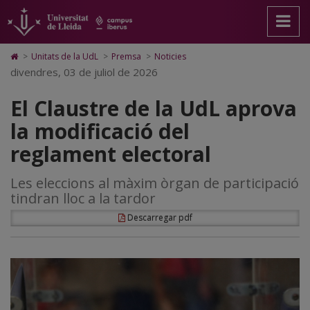
El
Anar
Anar
Anar
Cerca
Accessibilitat.
a
al
al
Universitat
Claustre
la
contingut
Mapa
de
pàgina
principal
Web.
Lleida
de
Icono
>
Unitats de la UdL
>
Premsa
>
Noticies
principal.
de
Universitat
de
divendres, 03 de juliol de 2026
la
Universitat
la
de
Home
de
pàgina
Lleida
para
UdL
El Claustre de la UdL aprova
Lleida
ir
a
aprova
la modificació del
la
página
la
reglament electoral
de
inicio
modificació
Les eleccions al màxim òrgan de participació
del
tindran lloc a la tardor
reglament
Descarregar pdf
electoral