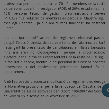
professorat permanent laboral; el 7% són membres de la resta
de personal docent i investigador (PDI); el 26%, estudiantat; i el
16%, personal tècnic, de gestió i d'administració i serveis
(PTGAS). "La reducció de membres és perquè el Claustre sigui
més àgil i operatiu, ja que ara té més funcions", ha destacat
Cierco.
Les principals modificacions del reglament electoral passen
perquè l'elecció directa de representants de l'alumnat es farà
mitjançant la presentació de candidatures en llistes tancades
(fins ara eren no bloquejades) i perquè la circumscripció
electoral per a la tria dels representants de la resta de PDI sigui
la facultat o escola, mentre la del personal dels cossos docents
universitaris i del professorat permanent laboral és el
departament.
Amb l'aprovació d'aquesta modificació de reglament es deroga
la Normativa provisional per a la renovació del Claustre de la
Universitat de Lleida aprovada per l'Acord 199/2007 del Consell
de Govern en la sessió de 25 d'octubre de 2007.